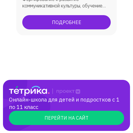
коммуникативной культуры, обучение
практическому овладеванию английским
языком, углубленное изучение. В
ПОДРОБНЕЕ
результате обучения у учеников
появляется способность (и желание)
общаться с носителями языка,
погрузиться в англоязычную культуру.
Онлайн-школа для детей и подростков с 1
по 11 класс
ПЕРЕЙТИ НА САЙТ