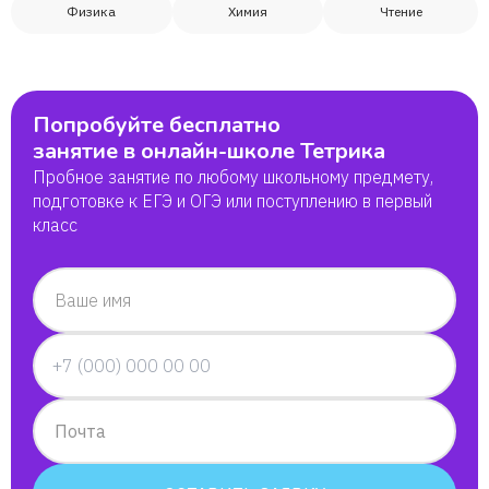
Лилия
Физика
Химия
Чтение
Лидия
Попробуйте бесплатно
Лидия
занятие в онлайн-школе Тетрика
Пробное занятие по любому школьному предмету,
подготовке к ЕГЭ и ОГЭ или поступлению в первый
класс
Ваше имя
Почта