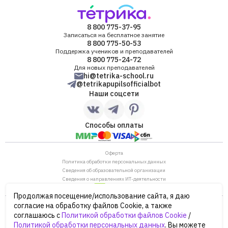
8 800 775-37-95
Записаться на бесплатное занятие
8 800 775-50-53
Поддержка учеников и преподавателей
8 800 775-24-72
Для новых преподавателей
hi@tetrika-school.ru
@tetrikapupilsofficialbot
Наши соцсети
Способы оплаты
Оферта
Политика обработки персональных данных
Сведения об образовательной организации
Сведения о направлениях ИТ-деятельности
Продолжая посещение/использование сайта, я даю
ОГРН: 1187746880530
согласие на обработку файлов Cookie, а также
ИНН/КПП: 7702446568/770901001
соглашаюсь с
Политикой обработки файлов Cookie
/
105120, г. Москва, ул. Нижняя Сыромятническая,
Политикой обработки персональных данных
. Вы можете
дом 10, строение 12, этаж 4