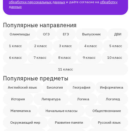
обработки персональных данных
и даёте согласие на
обработку
данных
Елизавета
Популярные направления
Софья
Олимпиады
ОГЭ
ЕГЭ
Выпускник
ДВИ
Дамир
1 класс
2 класс
3 класс
4 класс
5 класс
6 класс
7 класс
8 класс
9 класс
10 класс
Тумэн
11 класс
Популярные предметы
Виктория
Английский язык
Биология
География
Информатика
Елена
История
Литература
Логика
Логопед
Математика
Начальные классы
Обществознание
Наталья
Окружающий мир
Развитие памяти
Русский язык