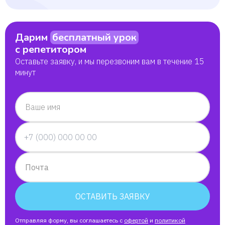
Иван
Дарим
бесплатный урок
Виктория
с репетитором
Оставьте заявку, и мы перезвоним вам в течение 15
Ксения
минут
Айлана
Ваше имя
Мадия Ефимова
Даниил
Почта
Дамид
ОСТАВИТЬ ЗАЯВКУ
Альбина
Отправляя форму, вы соглашаетесь с
офертой
и
политикой