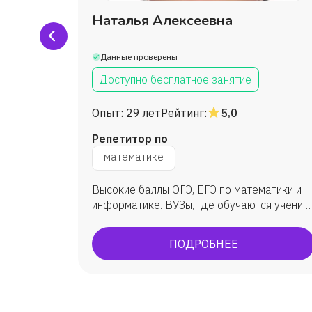
ченко
Наталья Алексеевна
Данные проверены
Доступно бесплатное занятие
Опыт:
29 лет
Рейтинг:
5,0
Репетитор по
математике
а с
Высокие баллы ОГЭ, ЕГЭ по математики и
ине
информатике. ВУЗы, где обучаются ученик:
ым
МГУ, ВШЭ, ИТМО, МФТИ, ЮФУ (ИММиКН -
а ученик
мехмат) и др.
ПОДРОБНЕЕ
 учился
ного в
этом году
брь