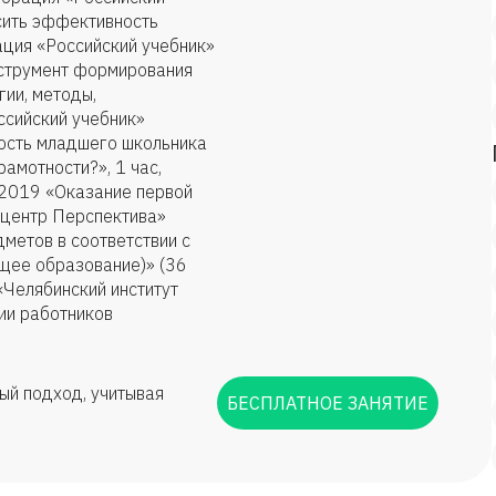
сить эффективность
ация «Российский учебник»
струмент формирования
гии, методы,
ссийский учебник»
ость младшего школьника
амотности?», 1 час,
.2019 «Оказание первой
центр Перспектива»
метов в соответствии с
щее образование)» (36
Челябинский институт
ии работников
ый подход, учитывая
БЕСПЛАТНОЕ ЗАНЯТИЕ