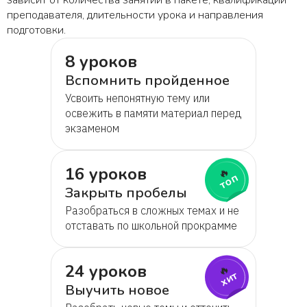
зависит от количества занятий в пакете, квалификации
преподавателя, длительности урока и направления
подготовки.
8 уроков
Вспомнить пройденное
Усвоить непонятную тему или
освежить в памяти материал перед
экзаменом
16 уроков
🔥
топ
Закрыть пробелы
Разобраться в сложных темах и не
отставать по школьной прокрамме
24 уроков
🔥
хит
Выучить новое