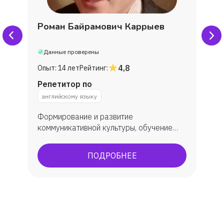
Роман Байрамович Каррыев
Данные проверены
4,8
Опыт:
14 лет
Рейтинг:
Репетитор по
английскому языку
Формирование и развитие
коммуникативной культуры, обучение
практическому овладеванию английским
языком, углубленное изучение. В
ПОДРОБНЕЕ
результате обучения у учеников
появляется способность (и желание)
общаться с носителями языка,
погрузиться в англоязычную культуру.