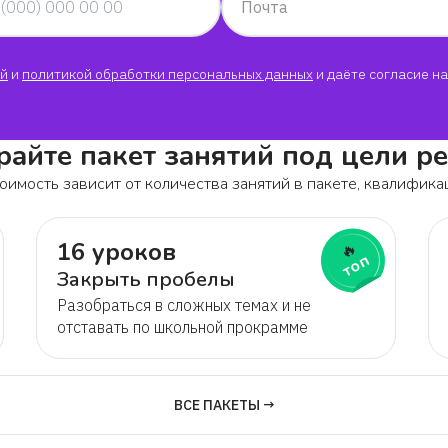
Почта
Мария
й
и
политикой обработки персональных данных
и даёте согласие на
Артем
Николь
айте пакет занятий под цели р
оимость зависит от количества занятий в пакете, квалифика
Денис
16 уроков
🔥
топ
Милана
Закрыть пробелы
Разобраться в сложных темах и не
Алина
отставать по школьной прокрамме
Надежда
ВСЕ ПАКЕТЫ →
Стефания