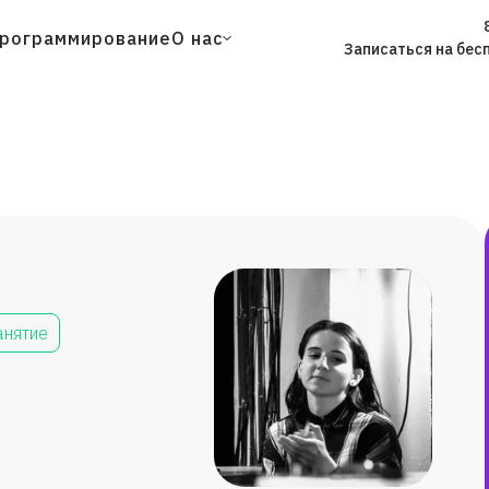
рограммирование
О нас
Записаться на бес
анятие