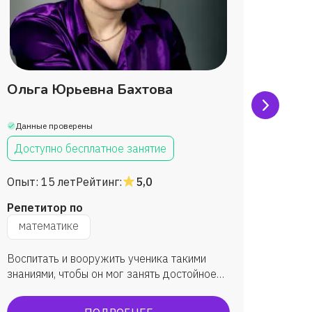
Ольга Юрьевна Бахтова
Тать
Браж
Данные проверены
Данны
Доступно бесплатное занятие
Дост
Опыт:
15 лет
Рейтинг:
5,0
Опыт:
Репетитор по
Репет
математике
мат
Воспитать и вооружить ученика такими
Повыси
знаниями, чтобы он мог занять достойное
научит
место в обществе и приносить ему
информ
максимальную пользу.
устной