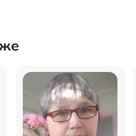
Матвей
Полина
кже
Таисия
Маша
Алина
Александра
Надежда