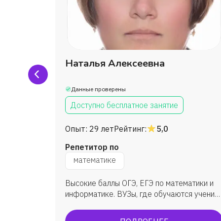
ченко
Наталья Алексеевна
Данные проверены
Доступно бесплатное занятие
Опыт:
29 лет
Рейтинг:
5,0
Репетитор по
математике
а с
Высокие баллы ОГЭ, ЕГЭ по математики и
ине
информатике. ВУЗы, где обучаются ученик:
ым
МГУ, ВШЭ, ИТМО, МФТИ, ЮФУ (ИММиКН -
а ученик
мехмат) и др.