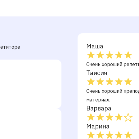
Маша
петиторе
Очень хороший репет
Таисия
Очень хороший препо
материал.
Варвара
Марина