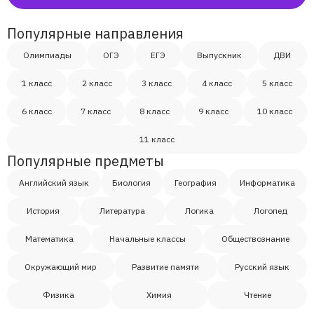
Яна
Популярные направления
Виктория
Олимпиады
ОГЭ
ЕГЭ
Выпускник
ДВИ
Акмарал, мама Калипа
1 класс
2 класс
3 класс
4 класс
5 класс
6 класс
7 класс
8 класс
9 класс
10 класс
Станислав
11 класс
Популярные предметы
Елизавета
Английский язык
Биология
География
Информатика
Денис
История
Литература
Логика
Логопед
Математика
Начальные классы
Обществознание
Мария
Окружающий мир
Развитие памяти
Русский язык
Николай
Физика
Химия
Чтение