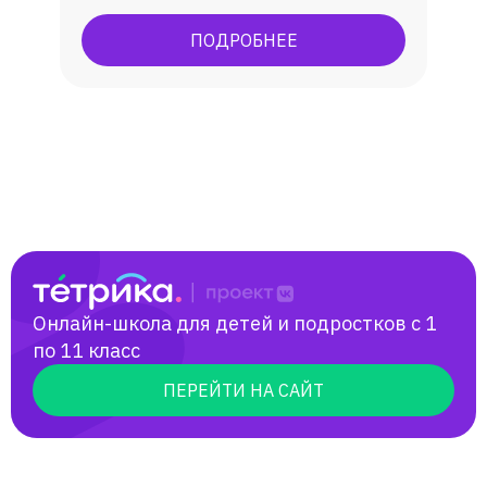
практическому овладеванию английским
языком, углубленное изучение. В
ПОДРОБНЕЕ
результате обучения у учеников
появляется способность (и желание)
общаться с носителями языка,
погрузиться в англоязычную культуру.
Онлайн-школа для детей и подростков с 1
по 11 класс
ПЕРЕЙТИ НА САЙТ