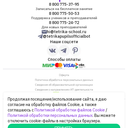
8 800 775-37-95
Записаться на бесплатное занятие
8 800 775-50-53
Поддержка учеников и преподавателей
8 800 775-24-72
Для новых преподавателей
hi@tetrika-school.ru
@tetrikapupilsofficialbot
Наши соцсети
Способы оплаты
Оферта
Политика обработки персональных данных
Сведения об образовательной организации
Сведения о направлениях ИТ-деятельности
Продолжая посещение/использование сайта, я даю
ОГРН: 1187746880530
согласие на обработку файлов Cookie, а также
ИНН/КПП: 7702446568/770901001
соглашаюсь с
Политикой обработки файлов Cookie
/
105120, г. Москва, ул. Нижняя Сыромятническая,
Политикой обработки персональных данных
. Вы можете
дом 10, строение 12, этаж 4
отключить cookie-файлы в настройках браузера.
Сайт Минпросвещения России
Сайт Минобрнауки России