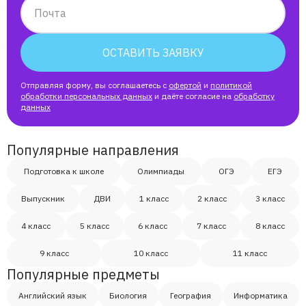
Почта
ОСТАВИТЬ ЗАЯВКУ
Отправляя форму, вы соглашаетесь с
офертой
и
политикой
обработки персональных данных
и даёте согласие на
обработку
данных
Популярные направления
Подготовка к школе
Олимпиады
ОГЭ
ЕГЭ
Выпускник
ДВИ
1 класс
2 класс
3 класс
4 класс
5 класс
6 класс
7 класс
8 класс
9 класс
10 класс
11 класс
Популярные предметы
Английский язык
Биология
География
Информатика