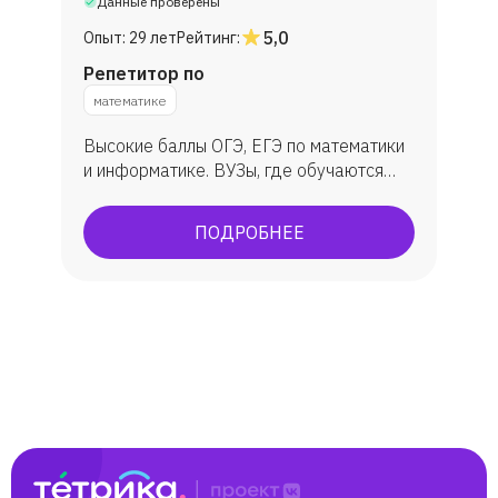
Данные проверены
5,0
Опыт:
29 лет
Рейтинг:
Репетитор по
математике
Высокие баллы ОГЭ, ЕГЭ по математики
и информатике. ВУЗы, где обучаются
ученик: МГУ, ВШЭ, ИТМО, МФТИ, ЮФУ
(ИММиКН - мехмат) и др.
ПОДРОБНЕЕ