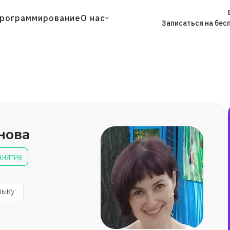
рограммирование
О нас
Записаться на бес
нова
анятие
зыку