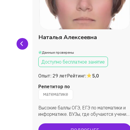
ченко
Наталья Алексеевна
Данные проверены
Доступно бесплатное занятие
Опыт:
29 лет
Рейтинг:
5,0
Репетитор по
математике
а с
Высокие баллы ОГЭ, ЕГЭ по математики и
ине
информатике. ВУЗы, где обучаются ученик:
ым
МГУ, ВШЭ, ИТМО, МФТИ, ЮФУ (ИММиКН -
а ученик
мехмат) и др.