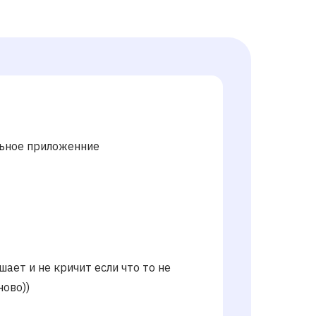
льное приложенние
ает и не кричит если что то не
ново))