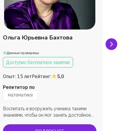
Ольга Юрьевна Бахтова
Тать
Браж
Данные проверены
Данны
Доступно бесплатное занятие
Дост
Опыт:
15 лет
Рейтинг:
5,0
Опыт:
Репетитор по
Репет
математике
мат
Воспитать и вооружить ученика такими
Повыси
знаниями, чтобы он мог занять достойное
научит
место в обществе и приносить ему
информ
максимальную пользу.
устной