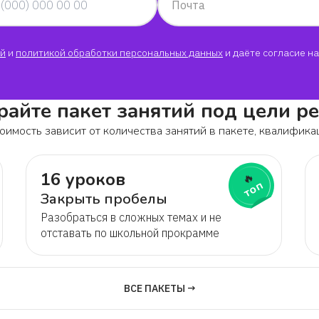
Почта
й
и
политикой обработки персональных данных
и даёте согласие на
айте пакет занятий под цели р
оимость зависит от количества занятий в пакете, квалифика
16 уроков
🔥
топ
Закрыть пробелы
Разобраться в сложных темах и не
отставать по школьной прокрамме
ВСЕ ПАКЕТЫ →