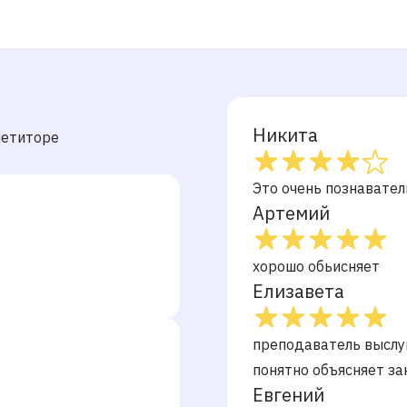
Никита
петиторе
Это очень познавате
Артемий
хорошо обьисняет
Елизавета
преподаватель выслуш
понятно объясняет за
Евгений