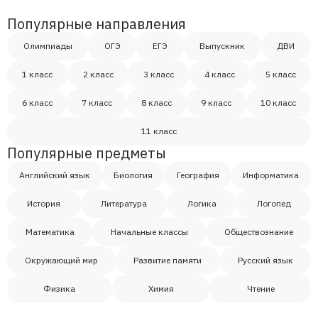
Елена
Популярные направления
Олимпиады
ОГЭ
ЕГЭ
Выпускник
ДВИ
Николай
1 класс
2 класс
3 класс
4 класс
5 класс
Татьяна
6 класс
7 класс
8 класс
9 класс
10 класс
11 класс
Михаил
Популярные предметы
Английский язык
Биология
География
Информатика
Ксения
История
Литература
Логика
Логопед
Математика
Начальные классы
Обществознание
Окружающий мир
Развитие памяти
Русский язык
Физика
Химия
Чтение