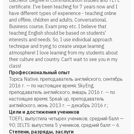
Bachelor Degree in Communication studies and TEFL
certificate. I've been teaching for 7 years now and I
have different types of experience - teaching online
and offline, children and adults, Conversational,
Business course, Exam prep etc. I believe that
teaching English should be based on students'
interests and needs. So, I use individual approach
technique and trying to create unique learning
atmosphere! I love learning from my students about
their culture and country. Can't wait to see you in my
class!
Профессиональный опыт
Topica Native, преподаватель английского, сентябрь
2016 г. — по настоящее время; SkyEng,
преподаватель английского, январь 2016 г. — по
настоящее время; Speak up, преподаватель
английского, июнь 2013 г. — декабрь 2016 г.;
Цели и достижения учеников
TOEFL: выпустила четырех учеников, средний балл —
90; IELTS: выпустила 5 учеников, средний балл — 6.
Степени, разряды, заслуги