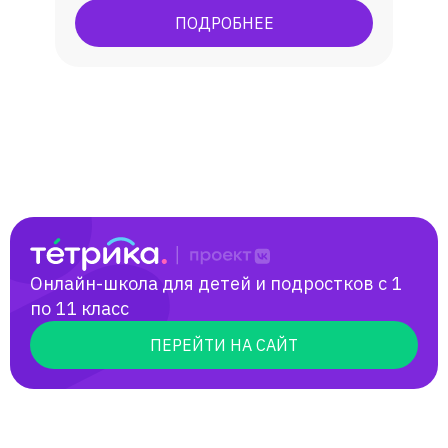
языком, углубленное изучение. В
ПОДРОБНЕЕ
результате обучения у учеников
появляется способность (и желание)
общаться с носителями языка,
погрузиться в англоязычную культуру.
Онлайн-школа для детей и подростков с 1
по 11 класс
ПЕРЕЙТИ НА САЙТ