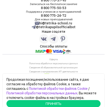
8 800 775-37-95
Записаться на бесплатное занятие
8 800 775-50-53
Поддержка учеников и преподавателей
8 800 775-24-72
Для новых преподавателей
hi@tetrika-school.ru
@tetrikapupilsofficialbot
Наши соцсети
Способы оплаты
Оферта
Политика обработки персональных данных
Сведения об образовательной организации
Сведения о направлениях ИТ-деятельности
Продолжая посещение/использование сайта, я даю
ОГРН: 1187746880530
согласие на обработку файлов Cookie, а также
ИНН/КПП: 7702446568/770901001
соглашаюсь с
Политикой обработки файлов Cookie
/
105120, г. Москва, ул. Нижняя Сыромятническая,
Политикой обработки персональных данных
. Вы можете
дом 10, строение 12, этаж 4
отключить cookie-файлы в настройках браузера.
Сайт Минпросвещения России
Сайт Минобрнауки России
ПРИНЯТЬ
© 2026 Тетрика, ООО «ПРЕПРЕП.РУ»