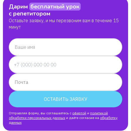
Вадим
Дарим
бесплатный урок
с репетитором
Данила
Оставьте заявку, и мы перезвоним вам в течение 15
минут
Анна
Ваше имя
Рамиля
Данил
Почта
Татьяна
ОСТАВИТЬ ЗАЯВКУ
Валерия
Отправляя форму, вы соглашаетесь с
офертой
и
политикой
обработки персональных данных
и даёте согласие на
обработку
Александра
данных