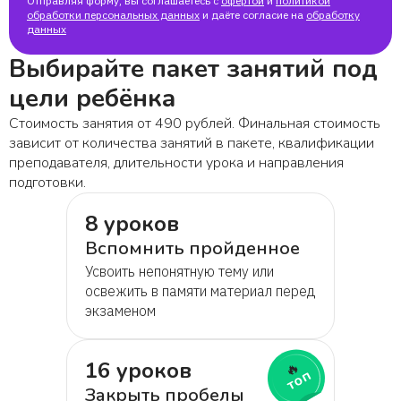
Отправляя форму, вы соглашаетесь с
офертой
и
политикой
обработки персональных данных
и даёте согласие на
обработку
данных
Выбирайте пакет занятий под
цели ребёнка
Стоимость занятия от 490 рублей. Финальная стоимость
зависит от количества занятий в пакете, квалификации
преподавателя, длительности урока и направления
подготовки.
8 уроков
Вспомнить пройденное
Усвоить непонятную тему или
освежить в памяти материал перед
экзаменом
16 уроков
🔥
топ
Закрыть пробелы