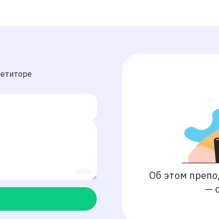
петиторе
0/200
Об этом препо
—