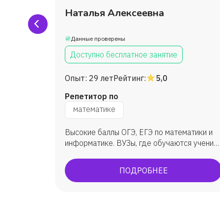
ченко
Наталья Алексеевна
Данные проверены
Доступно бесплатное занятие
Опыт:
29 лет
Рейтинг:
5,0
Репетитор по
математике
а с
Высокие баллы ОГЭ, ЕГЭ по математики и
ине
информатике. ВУЗы, где обучаются ученик:
ым
МГУ, ВШЭ, ИТМО, МФТИ, ЮФУ (ИММиКН -
а ученик
мехмат) и др.
ПОДРОБНЕЕ
 учился
ного в
этом году
брь
лась