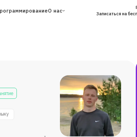
рограммирование
О нас
Записаться на бес
анятие
зыку