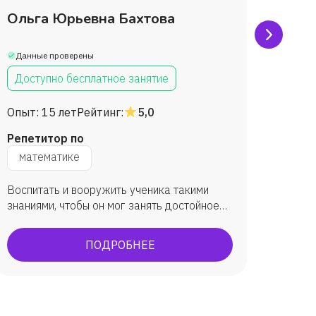
Ольга Юрьевна Бахтова
Тать
Браж
Данные проверены
Данны
Доступно бесплатное занятие
Дост
Опыт:
15 лет
Рейтинг:
5,0
Опыт:
Репетитор по
Репет
математике
мат
Воспитать и вооружить ученика такими
Повыси
знаниями, чтобы он мог занять достойное
научит
место в обществе и приносить ему
информ
максимальную пользу.
устной
ПОДРОБНЕЕ
творче
началь
сдаче 
проход
класса