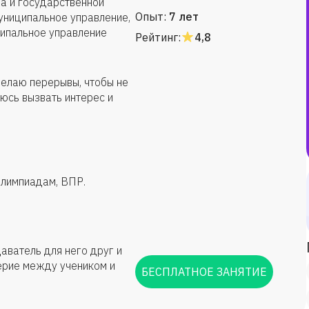
а и государственной
Опыт:
7 лет
униципальное управление,
ципальное управление
Рейтинг:
4,8
Делаю перерывы, чтобы не
аюсь вызвать интерес и
олимпиадам, ВПР.
аватель для него друг и
ерие между учеником и
БЕСПЛАТНОЕ ЗАНЯТИЕ