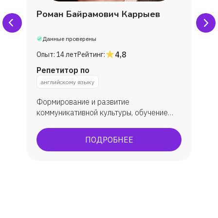
Роман Байрамович Каррыев
Данные проверены
4,8
Опыт:
14 лет
Рейтинг:
Репетитор по
английскому языку
Формирование и развитие
коммуникативной культуры, обучение
практическому овладеванию английским
языком, углубленное изучение. В
ПОДРОБНЕЕ
результате обучения у учеников
появляется способность (и желание)
общаться с носителями языка,
погрузиться в англоязычную культуру.