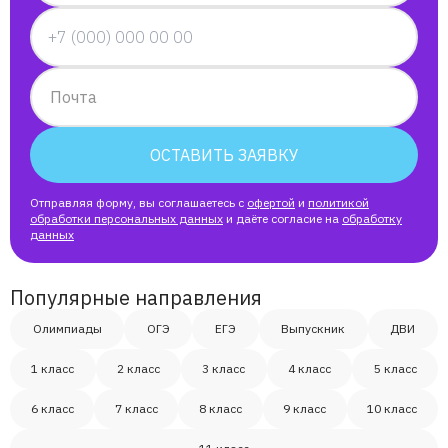
Ирина
Тася
Почта
Глеб
ОСТАВИТЬ ЗАЯВКУ
ilya
Отправляя форму, вы соглашаетесь с
офертой
и
политикой
обработки персональных данных
и даёте согласие на
обработку
данных
Диана
Популярные направления
Виктория
Олимпиады
ОГЭ
ЕГЭ
Выпускник
ДВИ
Мадина
1 класс
2 класс
3 класс
4 класс
5 класс
6 класс
7 класс
8 класс
9 класс
10 класс
Вячеслав