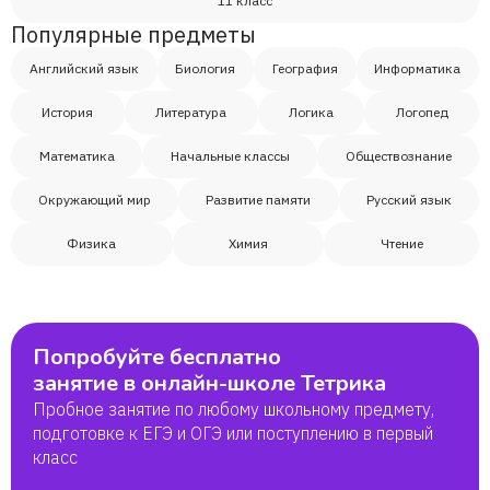
11 класс
Популярные предметы
Магомед
Английский язык
Биология
География
Информатика
Александр
История
Литература
Логика
Логопед
Математика
Начальные классы
Обществознание
Гоар- Овсепян
Окружающий мир
Развитие памяти
Русский язык
Физика
Химия
Чтение
Попробуйте бесплатно
занятие в онлайн-школе Тетрика
Пробное занятие по любому школьному предмету,
подготовке к ЕГЭ и ОГЭ или поступлению в первый
класс