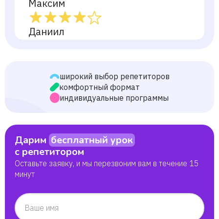
Максим
Даниил
Ирина
широкий выбор репетиторов
Анастасия
комфортный формат
индивидуальные программы
Эльза
Дарим
бесплатный урок
Екатерина Растегина
с репетитором
Оставьте заявку, и мы перезвоним вам в течение 15
Марина
минут
Матвей
Ваше имя