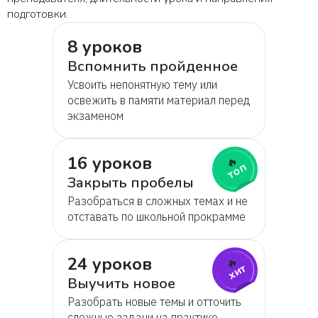
подготовки.
8 уроков
Вспомнить пройденное
Усвоить непонятную тему или
освежить в памяти материал перед
экзаменом
16 уроков
🔥
топ
Закрыть пробелы
Разобраться в сложных темах и не
отставать по школьной прокрамме
24 уроков
🔥
хит
Выучить новое
Разобрать новые темы и отточить
сложные задачи на практике