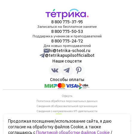
8 800 775-37-95
Записаться на бесплатное занятие
8 800 775-50-53
Поддержка учеников и преподавателей
8 800 775-24-72
Для новых преподавателей
hi@tetrika-school.ru
@tetrikapupilsofficialbot
Наши соцсети
Способы оплаты
Оферта
Политика обработки персональных данных
Сведения об образовательной организации
Сведения о направлениях ИТ-деятельности
Продолжая посещение/использование сайта, я даю
ОГРН: 1187746880530
согласие на обработку файлов Cookie, а также
ИНН/КПП: 7702446568/770901001
соглашаюсь с
Политикой обработки файлов Cookie
/
105120, г. Москва, ул. Нижняя Сыромятническая,