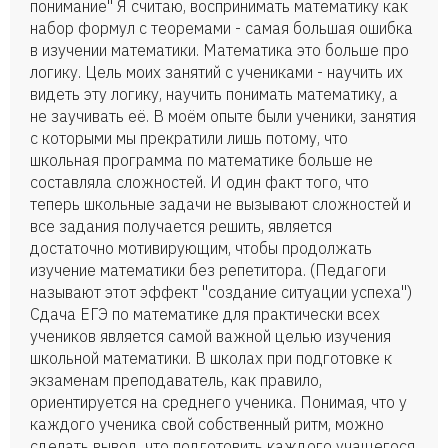
понимание" Я считаю, воспринимать математику как
набор формул с теоремами - самая большая ошибка
в изучении математики. Математика это больше про
логику. Цель моих занятий с учениками - научить их
видеть эту логику, научить понимать математику, а
не заучивать её. В моём опыте были ученики, занятия
с которыми мы прекратили лишь потому, что
школьная программа по математике больше не
составляла сложностей. И один факт того, что
теперь школьные задачи не вызывают сложностей и
все задания получается решить, является
достаточно мотивирующим, чтобы продолжать
изучение математики без репетитора. (Педагоги
называют этот эффект "создание ситуации успеха")
Сдача ЕГЭ по математике для практически всех
учеников является самой важной целью изучения
школьной математики. В школах при подготовке к
экзаменам преподаватель, как правило,
ориентируется на среднего ученика. Понимая, что у
каждого ученика свой собственный ритм, можно
сделать вывод, что подготовить каждого учащегося