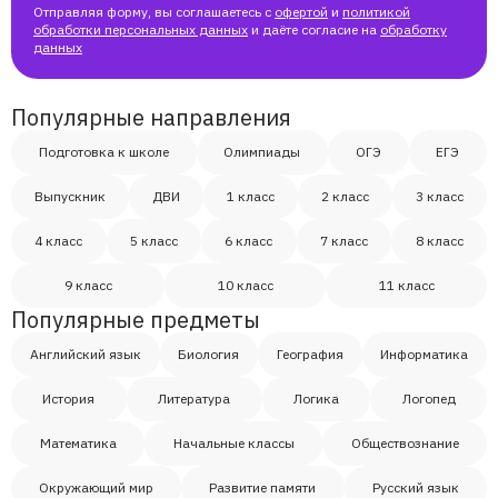
Отправляя форму, вы соглашаетесь с
офертой
и
политикой
обработки персональных данных
и даёте согласие на
обработку
данных
Популярные направления
Подготовка к школе
Олимпиады
ОГЭ
ЕГЭ
Выпускник
ДВИ
1 класс
2 класс
3 класс
4 класс
5 класс
6 класс
7 класс
8 класс
9 класс
10 класс
11 класс
Популярные предметы
Английский язык
Биология
География
Информатика
История
Литература
Логика
Логопед
Математика
Начальные классы
Обществознание
Окружающий мир
Развитие памяти
Русский язык