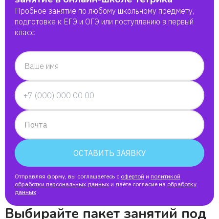
Пробное занятие по любому школьному предмету,
подготовке к ЕГЭ и ОГЭ или поступлению в первый
класс
Ваше имя
Почта
ОСТАВИТЬ ЗАЯВКУ
Отправляя форму, вы соглашаетесь с
офертой
и
политикой
обработки персональных данных
и даёте согласие на
обработку
данных
Выбирайте пакет занятий под