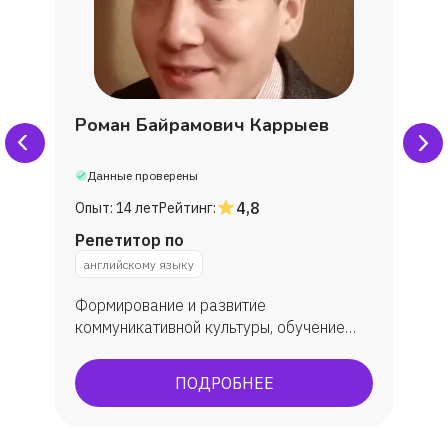
Роман Байрамович Каррыев
Данные проверены
4,8
Опыт:
14 лет
Рейтинг:
Репетитор по
английскому языку
Формирование и развитие
коммуникативной культуры, обучение
практическому овладеванию английским
языком, углубленное изучение. В
ПОДРОБНЕЕ
результате обучения у учеников
появляется способность (и желание)
общаться с носителями языка,