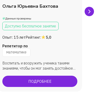
Ольга Юрьевна Бахтова
Тать
Браж
Данные проверены
Данны
Доступно бесплатное занятие
Дост
Опыт:
15 лет
Рейтинг:
5,0
Опыт:
Репетитор по
Репет
математике
мат
Воспитать и вооружить ученика такими
Повыси
знаниями, чтобы он мог занять достойное
научит
место в обществе и приносить ему
информ
максимальную пользу.
устной
ПОДРОБНЕЕ
творче
началь
сдаче 
проход
класса