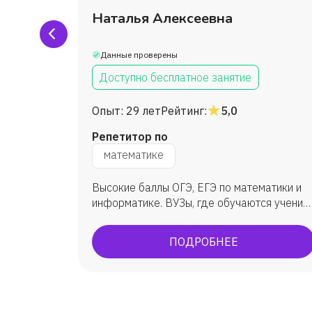
ченко
Наталья Алексеевна
Данные проверены
Доступно бесплатное занятие
Опыт:
29 лет
Рейтинг:
5,0
Репетитор по
математике
а с
Высокие баллы ОГЭ, ЕГЭ по математики и
ине
информатике. ВУЗы, где обучаются ученик:
ым
МГУ, ВШЭ, ИТМО, МФТИ, ЮФУ (ИММиКН -
а ученик
мехмат) и др.
ПОДРОБНЕЕ
 учился
ного в
этом году
брь
лась