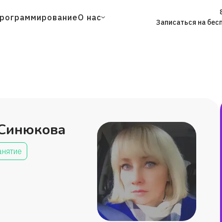
рограммирование
О нас
Записаться на бес
 Синюкова
анятие