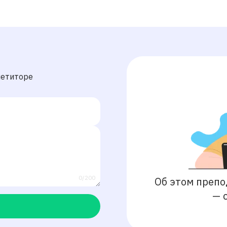
петиторе
0/200
Об этом препо
—