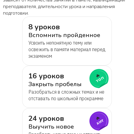
зависит от количества занятий в пакете, квалификации
преподавателя, длительности урока и направления
подготовки.
8 уроков
Вспомнить пройденное
Усвоить непонятную тему или
освежить в памяти материал перед
экзаменом
16 уроков
🔥
топ
Закрыть пробелы
Разобраться в сложных темах и не
отставать по школьной прокрамме
24 уроков
🔥
хит
Выучить новое