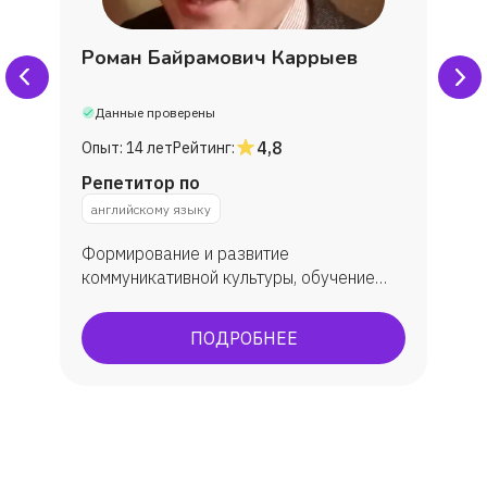
Роман Байрамович Каррыев
Данные проверены
4,8
Опыт:
14 лет
Рейтинг:
Репетитор по
английскому языку
Формирование и развитие
коммуникативной культуры, обучение
практическому овладеванию английским
языком, углубленное изучение. В
ПОДРОБНЕЕ
результате обучения у учеников
появляется способность (и желание)
общаться с носителями языка,
погрузиться в англоязычную культуру.