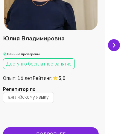
Юлия Владимировна
Алин
Данные проверены
Данны
Доступно бесплатное занятие
Дост
Опыт:
16 лет
Рейтинг:
5,0
Опыт:
Репетитор по
Репет
английскому языку
англ
волокова
успешн
ОГЭ