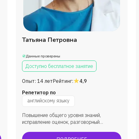
Александр
Александра
Анастасия
Татьяна Петровна
Людмила
Данные проверены
Доступно бесплатное занятие
Надежда
Опыт:
14 лет
Рейтинг:
4,9
Люба
Репетитор по
английскому языку
Анастасия Борно
Повышение общего уровня знаний,
исправление оценок, разговорный
Вадим
английский, ЕГЭ, ВПР, олимпиады,
преодоление языкового барьера. Все мои