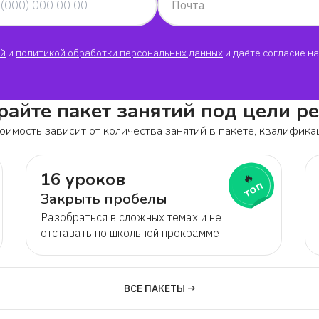
Почта
Полина
й
и
политикой обработки персональных данных
и даёте согласие на
Марк
Кристина
айте пакет занятий под цели р
оимость зависит от количества занятий в пакете, квалифика
Наталья
16 уроков
🔥
топ
Тамара
Закрыть пробелы
Разобраться в сложных темах и не
Мария
отставать по школьной прокрамме
Елена
ВСЕ ПАКЕТЫ →
Татьяна