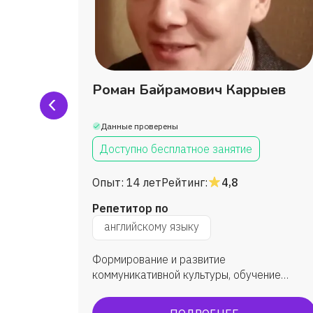
Роман Байрамович Каррыев
Данные проверены
Доступно бесплатное занятие
Опыт:
14 лет
Рейтинг:
4,8
Репетитор по
английскому языку
рамма,
Формирование и развитие
ки в
коммуникативной культуры, обучение
практическому овладеванию английским
дмету,
языком, углубленное изучение. В