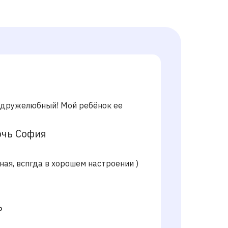
ь дружелюбный! Мой ребёнок ее
очь София
ная, вспгда в хорошем настроении )
ь