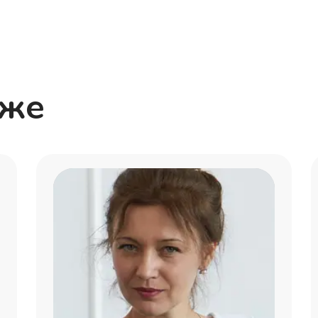
Александра
Елизавета
кже
София
Лиза
Анна
Анастасия
Маргарита