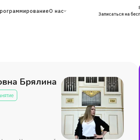
рограммирование
О нас
Записаться на бес
овна Брялина
анятие