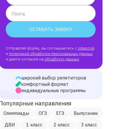
Почта
ОСТАВИТЬ ЗАЯВКУ
Отправляя форму, вы соглашаетесь с
офертой
и
политикой обработки персональных данных
и даёте согласие на
обработку данных
широкий выбор репетиторов
комфортный формат
индивидуальные программы
Популярные направления
Олимпиады
ОГЭ
ЕГЭ
Выпускник
ДВИ
1 класс
2 класс
3 класс