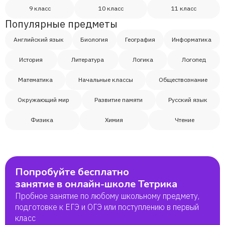
9 класс
10 класс
11 класс
Популярные предметы
Английский язык
Биология
География
Информатика
История
Литература
Логика
Логопед
Математика
Начальные классы
Обществознание
Окружающий мир
Развитие памяти
Русский язык
Физика
Химия
Чтение
Попробуйте бесплатно
занятие в онлайн-школе Тетрика
Пробное занятие по любому школьному предмету,
подготовке к ЕГЭ и ОГЭ или поступлению в первый
класс