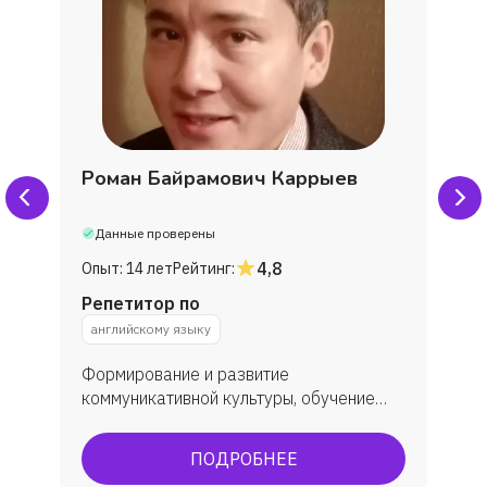
Роман Байрамович Каррыев
Данные проверены
4,8
Опыт:
14 лет
Рейтинг:
Репетитор по
английскому языку
Формирование и развитие
коммуникативной культуры, обучение
практическому овладеванию английским
языком, углубленное изучение. В
ПОДРОБНЕЕ
результате обучения у учеников