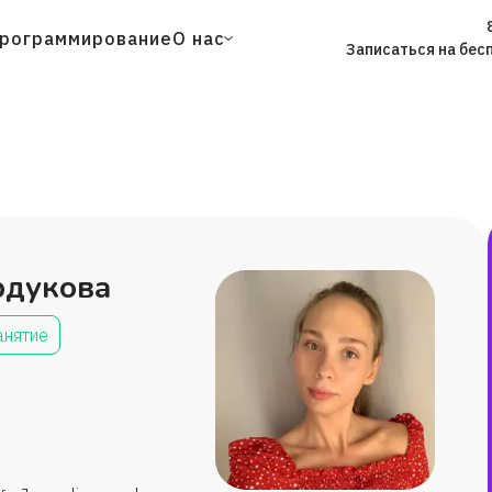
рограммирование
О нас
Записаться на бес
рдукова
анятие