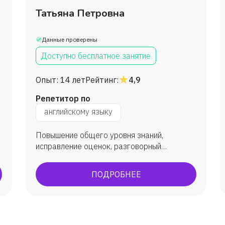
Татьяна Петровна
Данные проверены
Доступно бесплатное занятие
Опыт:
14 лет
Рейтинг:
4,9
Репетитор по
английскому языку
Повышение общего уровня знаний,
исправление оценок, разговорный
английский, ЕГЭ, ВПР, олимпиады,
преодоление языкового барьера. Все мои
ПОДРОБНЕЕ
я
ученики достигали поставленных целей.