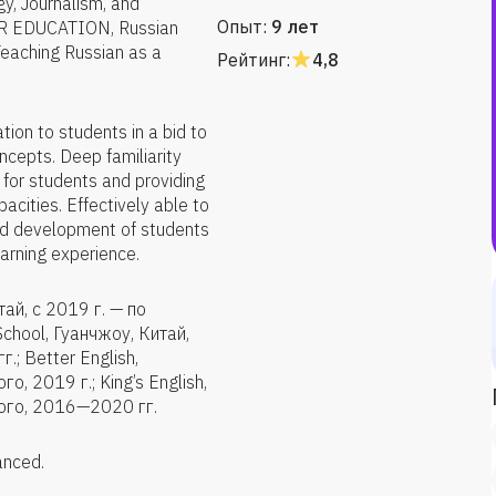
gy, Journalism, and
Опыт:
9 лет
ER EDUCATION, Russian
Teaching Russian as a
Рейтинг:
4,8
tion to students in a bid to
cepts. Deep familiarity
for students and providing
acities. Effectively able to
nd development of students
earning experience.
ай, с 2019 г. — по
chool, Гуанчжоу, Китай,
; Better English,
, 2019 г.; King’s English,
ого, 2016—2020 гг.
anced.