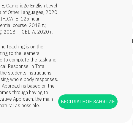
E, Cambridge English Level
rs of Other Languages, 2020
TIFICATE, 125 hour
ntial course, 2018 г.;
, 2018 г.; CELTA, 2020 г.
he teaching is on the
ting to the learners.
e to complete the task and
sical Response: in Total
the students instructions
 using whole body responses.
e Approach is based on the
comes through having to
ative Approach, the main
БЕСПЛАТНОЕ ЗАНЯТИЕ
 natural as possible.