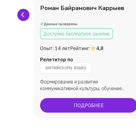
Роман Байрамович Каррыев
Данные проверены
Доступно бесплатное занятие
Опыт:
14 лет
Рейтинг:
4,8
Репетитор по
английскому языку
рамма,
Формирование и развитие
ки в
коммуникативной культуры, обучение
практическому овладеванию английским
дмету,
языком, углубленное изучение. В
ПОДРОБНЕЕ
ть логику
результате обучения у учеников появляетс
у с
способность (и желание) общаться с
 школа
носителями языка, погрузиться в
а,
англоязычную культуру.
сса,