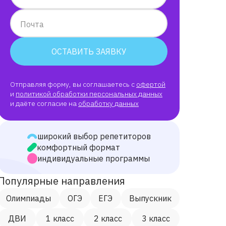
Почта
ОСТАВИТЬ ЗАЯВКУ
Отправляя форму, вы соглашаетесь с
офертой
и
политикой обработки персональных данных
и даёте согласие на
обработку данных
широкий выбор репетиторов
комфортный формат
индивидуальные программы
Популярные направления
Олимпиады
ОГЭ
ЕГЭ
Выпускник
ДВИ
1 класс
2 класс
3 класс