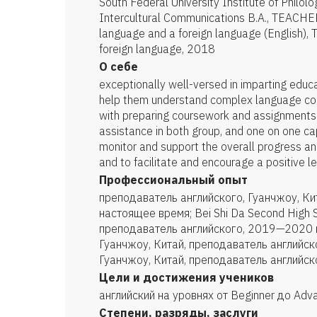
South Federal University Institute of Philolo
Intercultural Communications B.A., TEACH
language and a foreign language (English), 
foreign language, 2018
О себе
exceptionally well-versed in imparting educa
help them understand complex language con
with preparing coursework and assignments 
assistance in both group, and one on one cap
monitor and support the overall progress a
and to facilitate and encourage a positive l
Профессиональный опыт
преподаватель английского, Гуанчжоу, Кит
настоящее время; Bei Shi Da Second High S
преподаватель английского, 2019—2020 гг.
Гуанчжоу, Китай, преподаватель английского
Гуанчжоу, Китай, преподаватель английск
Цели и достижения учеников
английский на уровнях от Beginner до Аdv
Степени, разряды, заслуги