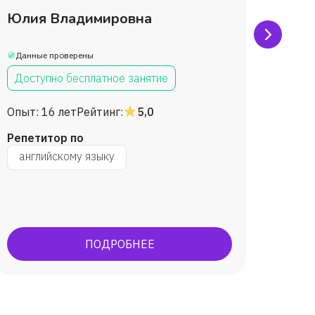
Юлия Владимировна
Алин
Данные проверены
Данны
Доступно бесплатное занятие
Дост
Опыт:
16 лет
Рейтинг:
5,0
Опыт:
Репетитор по
Репет
английскому языку
англ
успешн
ОГЭ
ПОДРОБНЕЕ