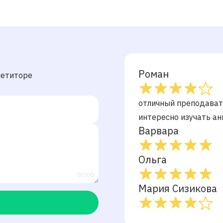
Роман
петиторе
отличный преподавате
интересно изучать ан
Варвара
Ольга
0/200
Мария Сизикова