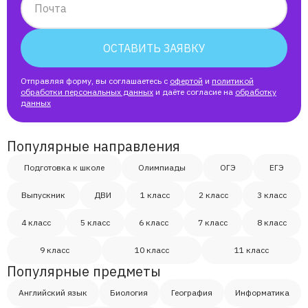
Почта
ОСТАВИТЬ ЗАЯВКУ
Отправляя форму, вы соглашаетесь с
офертой
и
политикой
обработки персональных данных
и даёте согласие на
обработку
данных
Популярные направления
Подготовка к школе
Олимпиады
ОГЭ
ЕГЭ
Выпускник
ДВИ
1 класс
2 класс
3 класс
4 класс
5 класс
6 класс
7 класс
8 класс
9 класс
10 класс
11 класс
Популярные предметы
Английский язык
Биология
География
Информатика