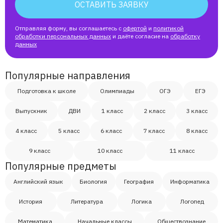
ОСТАВИТЬ ЗАЯВКУ
Отправляя форму, вы соглашаетесь с
офертой
и
политикой
обработки персональных данных
и даёте согласие на
обработку
данных
Популярные направления
Подготовка к школе
Олимпиады
ОГЭ
ЕГЭ
Выпускник
ДВИ
1 класс
2 класс
3 класс
4 класс
5 класс
6 класс
7 класс
8 класс
9 класс
10 класс
11 класс
Популярные предметы
Английский язык
Биология
География
Информатика
История
Литература
Логика
Логопед
Математика
Начальные классы
Обществознание