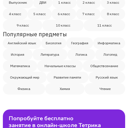
Ярослава
Выпускник
ДВИ
1 класс
2 класс
3 класс
4 класс
5 класс
6 класс
7 класс
8 класс
Тигран
9 класс
10 класс
11 класс
Популярные предметы
Матвей
Английский язык
Биология
География
Информатика
Алина
История
Литература
Логика
Логопед
Математика
Начальные классы
Обществознание
Надежда
Окружающий мир
Развитие памяти
Русский язык
Звягина Елена
Физика
Химия
Чтение
Егор
Попробуйте бесплатно
Ульяна
занятие в онлайн-школе Тетрика