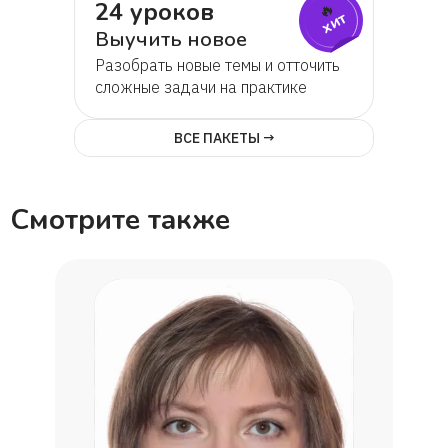
Анастасия
24 уроков
🔥
хит
Выучить новое
Ирина
Разобрать новые темы и отточить
сложные задачи на практике
Алиса
ВСЕ ПАКЕТЫ →
ученица Евгения,мама Светлана
Смотрите также
Вера
Елена
Татьяна
Люция