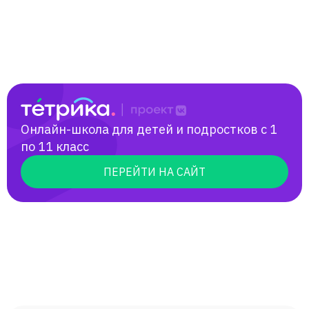
Ольга
Абдул-Джаббар
Екатерина
Онлайн-школа для детей и подростков с 1
Тигран
по 11 класс
ПЕРЕЙТИ НА САЙТ
Фатима
Георгий
Мария
Арика