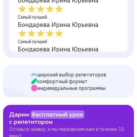
Бондарева Ирина Юрьевна
Самый лучший
Бондарева Ирина Юрьевна
Самый лучший
Бондарева Ирина Юрьевна
Самый лучший
Бондарева Ирина Юрьевна
широкий выбор репетиторов
комфортный формат
индивидуальные программы
Самый лучший
Бондарева Ирина Юрьевна
Дарим
бесплатный урок
Самый лучший
с репетитором
Бондарева Ирина Юрьевна
Оставьте заявку, и мы перезвоним вам в течение 15
минут