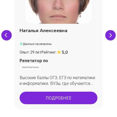
Ролан
Фатима
Наталья Алексеевна
Полина Папа Вадим
Данные проверены
Элина
5,0
Опыт:
29 лет
Рейтинг:
Репетитор по
Мария Вход
математике
Высокие баллы ОГЭ, ЕГЭ по математики
Мария
и информатике. ВУЗы, где обучаются
ученик: МГУ, ВШЭ, ИТМО, МФТИ, ЮФУ
Вероника
(ИММиКН - мехмат) и др.
ПОДРОБНЕЕ
Лера