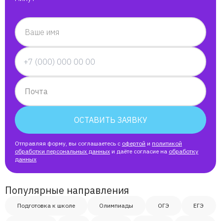
Самый лучший
Александр
Ваше имя
Самый лучший
Роберт
Бондарева Ирина Юрьевна
Почта
Елизавета
ОСТАВИТЬ ЗАЯВКУ
Максим
Отправляя форму, вы соглашаетесь с
офертой
и
политикой
обработки персональных данных
и даёте согласие на
обработку
данных
Епракся
Популярные направления
Софья
Подготовка к школе
Олимпиады
ОГЭ
ЕГЭ