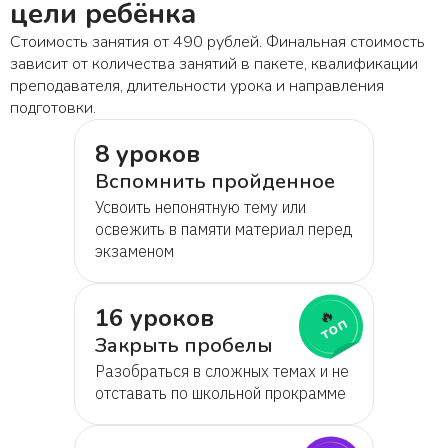
цели ребёнка
Стоимость занятия от 490 рублей. Финальная стоимость
Лучанна
зависит от количества занятий в пакете, квалификации
преподавателя, длительности урока и направления
Виктория
подготовки.
8 уроков
Татьяна
Вспомнить пройденное
Усвоить непонятную тему или
Владимир
освежить в памяти материал перед
экзаменом
Аида
16 уроков
🔥
топ
Антонина
Закрыть пробелы
Разобраться в сложных темах и не
Магомед
отставать по школьной прокрамме