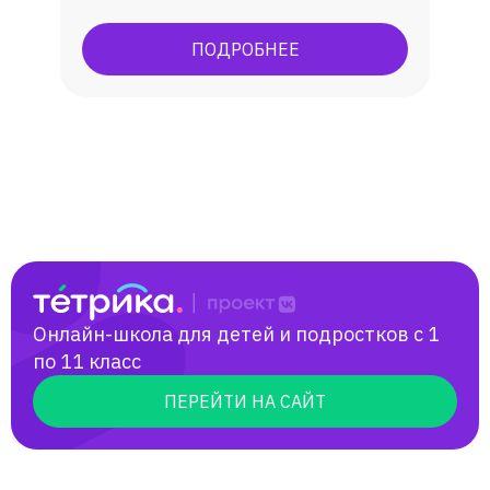
практическому овладеванию английским
языком, углубленное изучение. В
ПОДРОБНЕЕ
результате обучения у учеников
появляется способность (и желание)
общаться с носителями языка,
погрузиться в англоязычную культуру.
Онлайн-школа для детей и подростков с 1
по 11 класс
ПЕРЕЙТИ НА САЙТ