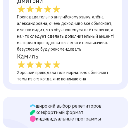
Дмитрий
Преподаватель по английскому языку, алёна
александровна, очень доходчиво всё объясняет,
и чётко видит, что обучающемуся даётся легко, а
на что следует сделать дополнительный акцент!
материал преподносится легко и ненавязчиво.
безусловно буду рекомендовать
Камиль
Хороший преподаватель нормально объясняет
темы из огэ когда я не понимаю она
подсказывает и помогает С ней я чувствую
прогресс в учебе!
Магомед
широкий выбор репетиторов
комфортный формат
Николай
индивидуальные программы