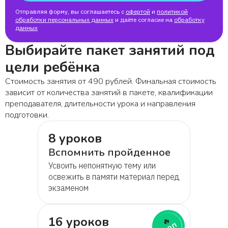
Отправляя форму, вы соглашаетесь с
офертой
и
политикой
обработки персональных данных
и даёте согласие на
обработку
Егор
данных
Выбирайте пакет занятий под
Дарья
цели ребёнка
Стоимость занятия от 490 рублей. Финальная стоимость
Марина
зависит от количества занятий в пакете, квалификации
преподавателя, длительности урока и направления
подготовки.
8 уроков
Вспомнить пройденное
Усвоить непонятную тему или
освежить в памяти материал перед
экзаменом
16 уроков
🔥
топ