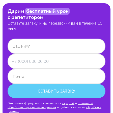
Виктория
Дарим
бесплатный урок
Татьяна
с репетитором
Оставьте заявку, и мы перезвоним вам в течение 15
минут
Софья
Elena
Ваше имя
Кирилл
Маргарита
Почта
Андрей
ОСТАВИТЬ ЗАЯВКУ
Саадат
Отправляя форму, вы соглашаетесь с
офертой
и
политикой
обработки персональных данных
и даёте согласие на
обработку
данных