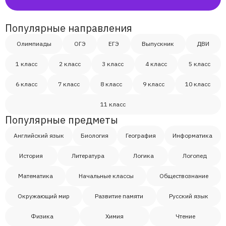
Гоша
Популярные направления
Диана
Олимпиады
ОГЭ
ЕГЭ
Выпускник
ДВИ
1 класс
2 класс
3 класс
4 класс
5 класс
Елена Филиппова
6 класс
7 класс
8 класс
9 класс
10 класс
Андрей
11 класс
Популярные предметы
Маргарита
Английский язык
Биология
География
Информатика
Саша
История
Литература
Логика
Логопед
Математика
Начальные классы
Обществознание
Дмитрий
Окружающий мир
Развитие памяти
Русский язык
Дмитрий
Физика
Химия
Чтение