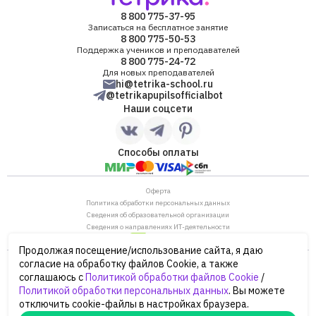
8 800 775-37-95
Записаться на бесплатное занятие
8 800 775-50-53
Поддержка учеников и преподавателей
8 800 775-24-72
Для новых преподавателей
hi@tetrika-school.ru
@tetrikapupilsofficialbot
Наши соцсети
Способы оплаты
Оферта
Политика обработки персональных данных
Сведения об образовательной организации
Сведения о направлениях ИТ-деятельности
Продолжая посещение/использование сайта, я даю
ОГРН: 1187746880530
согласие на обработку файлов Cookie, а также
ИНН/КПП: 7702446568/770901001
соглашаюсь с
Политикой обработки файлов Cookie
/
105120, г. Москва, ул. Нижняя Сыромятническая,
Политикой обработки персональных данных
. Вы можете
дом 10, строение 12, этаж 4
отключить cookie-файлы в настройках браузера.
Сайт Минпросвещения России