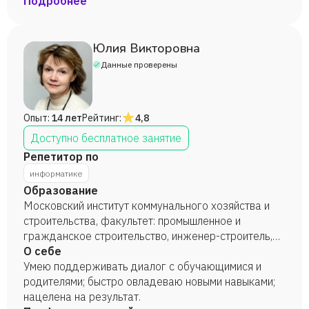
Подробнее
Юлия Викторовна
Данные проверены
Опыт:
14 лет
Рейтинг:
4,8
Доступно бесплатное занятие
Репетитор по
информатике
Образование
Московский институт коммунального хозяйства и
строительства, факультет: промышленное и
гражданское строительство, инженер-строитель,
2001 год. Академия социального управления,
О себе
содержание и методика преподавания предмета
Умею поддерживать диалог с обучающимися и
"Информатика", 2017 год.
родителями; быстро овладеваю новыми навыками;
нацелена на результат.