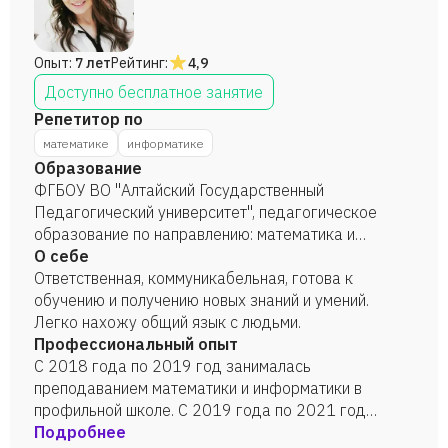
Опыт:
7 лет
Рейтинг:
4,9
Доступно бесплатное занятие
Репетитор по
математике
информатике
Образование
ФГБОУ ВО "Алтайский Государственный
Педагогический университет", педагогическое
образование по направлению: математика и
информатика, бакалавр, 2018 год. ФГБОУ ВО
О себе
"Алтайский Государственный Педагогический
Ответственная, коммуникабельная, готова к
университет", математика и информатика,
обучению и получению новых знаний и умений.
магистратура, 2020 год.
Легко нахожу общий язык с людьми.
Профессиональный опыт
С 2018 года по 2019 год занималась
преподаванием математики и информатики в
профильной школе. С 2019 года по 2021 год
занималась преподаванием робототехники в
Подробнее