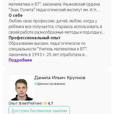
математики и ВТ", закончила Ульяновский ордена
"Знак Почета" педагогический институт им. И.Н.
Ульянова в 1993 году.
О себе
Люблю свою профессию, детей, люблю, когда у
ребенка все получается, стараюсь использовать в
своей работе разнообразные методы и подходы к
обучению, для того того, чтобы математика не
Профессиональный опыт
казалась скучным и трудным предметом.
Образование высшее, педагогическое по
специальности "Учитель математики и ВТ",
закончила в 1993 г. 25 лет отработала в
общеобразовательной школе по специальности,
Подробнее
являлась экспертом по аттестации педагогических
сотрудников и экспертом по проверке работ ОГЭ по
информатике, имею большой опыт классного
Данила Ильич Крупнов
руководства, являюсь Почетным педагогическим
Данные проверены
работником Российской Федерации, имею высшую
квалификационную категорию, сертификат МЦКО
математика (профиль), уровень высокий.
Опыт:
8 лет
Рейтинг:
4,7
Доступно бесплатное занятие