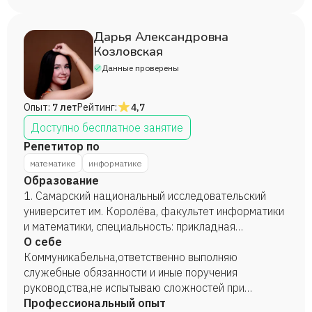
детском центре. С 2017 года занимаюсь
репетиторством в области математики и
информатики.
Дарья Александровна
Козловская
Данные проверены
Опыт:
7 лет
Рейтинг:
4,7
Доступно бесплатное занятие
Репетитор по
математике
информатике
Образование
1. Самарский национальный исследовательский
университет им. Королёва, факультет информатики
и математики, специальность: прикладная
математика и информатика, 2020 год. 2. Самарский
О себе
национальный исследовательский университет им.
Коммуникабельна,ответственно выполняю
Королёва, факультет педагогики, специальность:
служебные обязанности и иные поручения
педагог по информатике и математике, 2023 год.
руководства,не испытываю сложностей при
налаживании контакта с учениками.
Профессиональный опыт