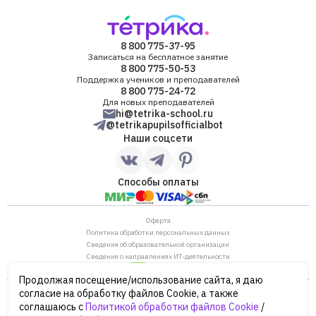
8 800 775-37-95
Записаться на бесплатное занятие
8 800 775-50-53
Поддержка учеников и преподавателей
8 800 775-24-72
Для новых преподавателей
hi@tetrika-school.ru
@tetrikapupilsofficialbot
Наши соцсети
Способы оплаты
Оферта
Политика обработки персональных данных
Сведения об образовательной организации
Сведения о направлениях ИТ-деятельности
Продолжая посещение/использование сайта, я даю
ОГРН: 1187746880530
согласие на обработку файлов Cookie, а также
ИНН/КПП: 7702446568/770901001
соглашаюсь с
Политикой обработки файлов Cookie
/
105120, г. Москва, ул. Нижняя Сыромятническая,