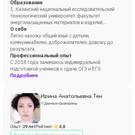
Образование
1. Казанский национальный исследовательский
технологический университет, факультет
энергонасыщенных материалов и изделий,
специальность: материаловедение и технологии
О себе
материалов, 2022 год. 2. Казанский национальный
Легко нахожу общий язык с детьми,
исследовательский технологический университет,
коммуникабелен, доброжелателен, довожу до
факультет дополнительного образования,
результата.
специальность: программирование и
Профессиональный опыт
информационные технологии, 2022 год.
С 2018 года занимаюсь индивидуальной
подготовкой учеников к сдаче ОГЭ и ЕГЭ.
Подробнее
Ирина Анатольевна Тен
Данные проверены
Опыт:
29 лет
Рейтинг:
4,8