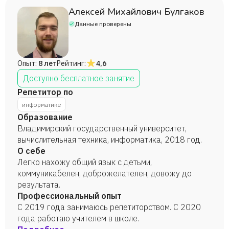
высоких результатов на общероссийских и
Алексей Михайлович Булгаков
международных олимпиадах по робототехнике,
Данные проверены
программированию. Разрабатывал свои методики
для преподавания учителями уроков по
Информатике и ИКТ, программирование. При
Опыт:
8 лет
Рейтинг:
4,6
создании линейки курсов или преподавания всегда
придерживался принципов: структурируй
Доступно бесплатное занятие
информацию, выдели необходимую для выполнения
Репетитор по
поставленной задачи, смоделируй процесс и
информатике
результат будет 100%.
Образование
Владимирский государственный университет,
вычислительная техника, информатика, 2018 год.
О себе
Легко нахожу общий язык с детьми,
коммуникабелен, доброжелателен, довожу до
результата.
Профессиональный опыт
С 2019 года занимаюсь репетиторством. С 2020
года работаю учителем в школе.