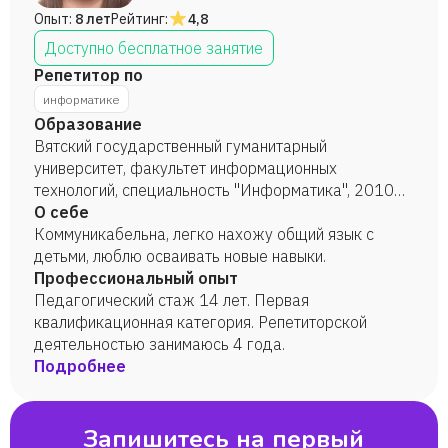
шедевры &#44; а также улучшить качество нашей
Опыт:
8 лет
Рейтинг:
4,8
жизни!
Доступно бесплатное занятие
Репетитор по
информатике
Образование
Вятский государственный гуманитарный
университет, факультет информационных
технологий, специальность "Информатика", 2010
год.
О себе
Коммуникабельна, легко нахожу общий язык с
детьми, люблю осваивать новые навыки.
Профессиональный опыт
Педагогический стаж 14 лет. Первая
квалификационная категория. Репетиторской
деятельностью занимаюсь 4 года.
Подробнее
Запишитесь на первый