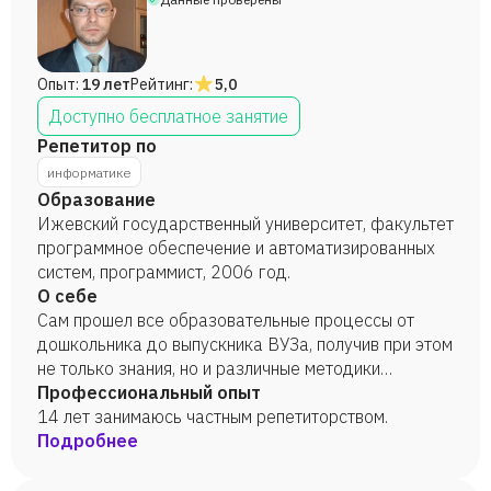
Опыт:
19 лет
Рейтинг:
5,0
Доступно бесплатное занятие
Репетитор по
информатике
Образование
Ижевский государственный университет, факультет
программное обеспечение и автоматизированных
систем, программист, 2006 год.
О себе
Сам прошел все образовательные процессы от
дошкольника до выпускника ВУЗа, получив при этом
не только знания, но и различные методики
преподавания. При работе в школе все полученные
Профессиональный опыт
знания и навыки успешно внедрялись для
14 лет занимаюсь частным репетиторством.
преподавания различных предметов (информатика,
Подробнее
программирование, 3D моделирование,
робототехника, математика). Ученики достигали