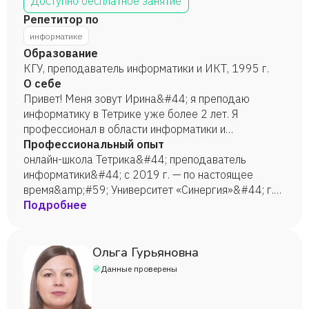
Доступно бесплатное занятие
Репетитор по
информатике
Образование
КГУ, преподаватель информатики и ИКТ, 1995 г.
О себе
Привет! Меня зовут Ирина&#44; я преподаю
информатику в Тетрике уже более 2 лет. Я
профессионал в области информатики и
графического дизайна. Постоянно повышаю свой
Профессиональный опыт
уровень и осваиваю новые технологии в области IT.
онлайн-школа Тетрика&#44; преподаватель
Считаю&#44; что информатика — это
информатики&#44; с 2019 г. — по настоящее
увлекательное путешествие в неограниченные
время&amp;#59; Университет «Синергия»&#44; г.
просторы возможностей и достижений! Нашу жизнь
Москва&#44; старший преподаватель
Подробнее
уже просто невозможно представить без IT. И от
информатики и ИКТ&#44; 2017—2019
того&#44; как сейчас формируется изучение этого
гг.&amp;#59; Химико-технологический
предмета&#44; зависит насколько умело мы
колледж&#44; г. Новосибирск&#44;
Ольга Гурьяновна
воспользуемся потенциалом&#44; который
преподаватель информатики и ИКТ&#44; 2016—
Данные проверены
предоставляет эта область. Не упускайте эту
2017 гг.
возможность&#44; и вы сможете создавать