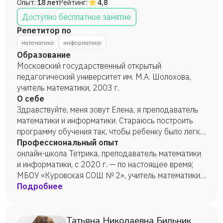
Опыт:
18 лет
Рейтинг:
4,8
Доступно бесплатное занятие
Репетитор по
математике
информатике
Образование
Московский государственный открытый
педагогический университет им. М.А. Шолохова,
учитель математики, 2003 г.
О себе
Здравствуйте, меня зовут Елена, я преподаватель
математики и информатики. Стараюсь построить
программу обучения так, чтобы ребенку было легко
и комфортно.
Профессиональный опыт
онлайн-школа Тетрика, преподаватель математики
и информатики, с 2020 г. — по настоящее время;
МБОУ «Куровская СОШ № 2», учитель математики,
2002—2009 гг.
Подробнее
Татьяна Николаевна Бильник