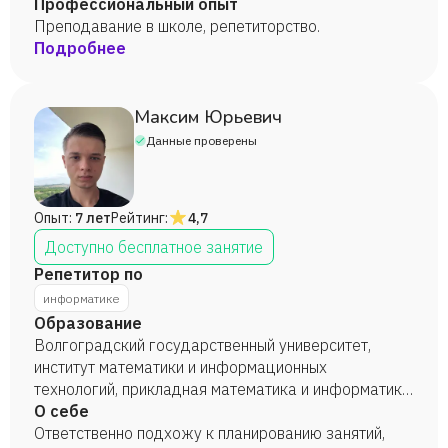
Профессиональный опыт
Преподавание в школе, репетиторство.
Подробнее
Максим Юрьевич
Данные проверены
Опыт:
7 лет
Рейтинг:
4,7
Доступно бесплатное занятие
Репетитор по
информатике
Образование
Волгоградский государственный университет,
институт математики и информационных
технологий, прикладная математика и информатика,
бакалавр прикладной математики и информатики,
О себе
2022 год.
Ответственно подхожу к планированию занятий,