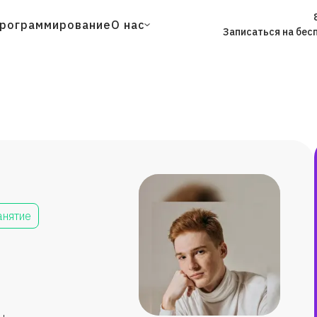
рограммирование
О нас
Записаться на бес
анятие