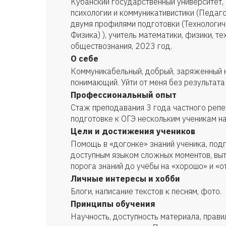
Кубанский государственный университет, 
психологии и коммуникативистики (Педаг
двумя профилями подготовки (Технологи
Физика) ), учитель математики, физики, те
обществознания, 2023 год.
О себе
Коммуникабельный, добрый, заряженный н
понимающий. Уйти от меня без результата
Профессиональный опыт
Стаж преподавания 3 года частного репе
подготовке к ОГЭ нескольким ученикам н
Цели и достижения учеников
Помощь в «догонке» знаний ученика, подг
доступным языком сложных моментов, выт
порога знаний до учёбы на «хорошо» и «о
Личные интересы и хобби
Блоги, написание текстов к песням, фото.
Принципы обучения
Научность, доступность материала, прав