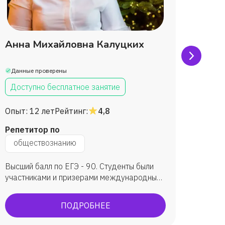
Анна Михайловна Калуцких
Анна
Данные проверены
Данны
Доступно бесплатное занятие
Дост
Опыт:
12 лет
Рейтинг:
4,8
Опыт:
Репетитор по
Репет
обществознанию
общ
Высший балл по ЕГЭ - 90. Студенты были
подгот
участниками и призерами международных
подгот
и всероссийских конкурсов, участвовали в
Подгот
конференциях, олимпиадах, писали
успешн
ПОДРОБНЕЕ
научные работы. Участвую сама в подобных
куда х
мероприятиях.