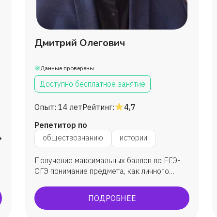
Дмитрий Олегович
Данные проверены
Доступно бесплатное занятие
Опыт:
14 лет
Рейтинг:
4,7
Репетитор по
литературе
обществознанию
истории
Получение максимальных баллов по ЕГЭ-
ОГЭ понимание предмета, как личного
интереса узнавание истории и права
заново Средний балл 70 и выше, есть
ПОДРОБНЕЕ
ученики получившие 100 баллов.