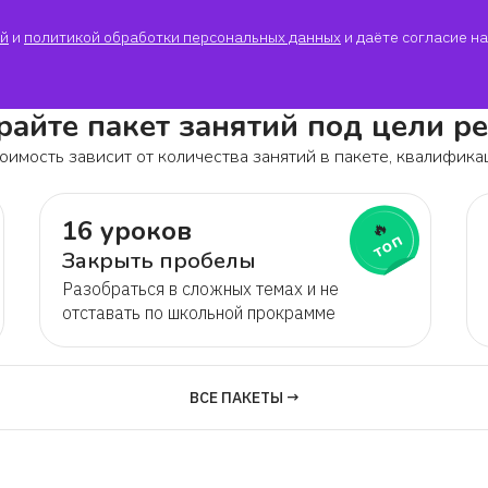
й
и
политикой обработки персональных данных
и даёте согласие на
айте пакет занятий под цели р
оимость зависит от количества занятий в пакете, квалифика
16 уроков
🔥
топ
Закрыть пробелы
Разобраться в сложных темах и не
отставать по школьной прокрамме
ВСЕ ПАКЕТЫ →