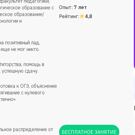
факультет педагогики,
Опыт:
7 лет
огическое образование с
ческое образование/
Рейтинг:
4,8
хнологии и
а позитивный лад,
 еще не мог никто.
титорства, помощь в
а успешную сдачу.
отовка к ОГЭ, объяснение
ягивание с нулевого
тлично».
ильное распределение от
БЕСПЛАТНОЕ ЗАНЯТИЕ