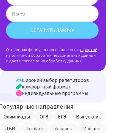
Почта
ОСТАВИТЬ ЗАЯВКУ
Отправляя форму, вы соглашаетесь с
офертой
и
политикой обработки персональных данных
и даёте согласие на
обработку данных
широкий выбор репетиторов
комфортный формат
индивидуальные программы
Популярные направления
Олимпиады
ОГЭ
ЕГЭ
Выпускник
ДВИ
5 класс
6 класс
7 класс