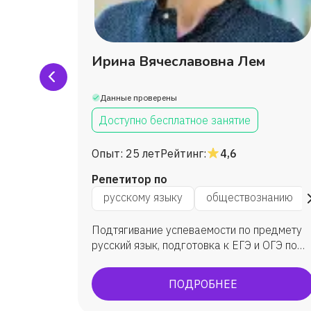
ина
Ирина Вячеславовна Лем
Данные проверены
Доступно бесплатное занятие
Опыт:
25 лет
Рейтинг:
4,6
Репетитор по
анию
русскому языку
обществознанию
гиваю
Подтягивание успеваемости по предмету
русский язык, подготовка к ЕГЭ и ОГЭ по
русскому языку и литературе, подготовка к
ВПР по русскому языку. Мои выпускники
ПОДРОБНЕЕ
показали средний балл ЕГЭ по русскому
языку 75 ( сдавало 43 выпускника из двух