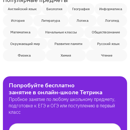
Английский язык
Биология
География
Информатика
История
Литература
Логика
Логопед
Математика
Начальные классы
Обществознание
Окружающий мир
Развитие памяти
Русский язык
Физика
Химия
Чтение
Попробуйте бесплатно
занятие в онлайн-школе Тетрика
Пробное занятие по любому школьному предмету,
подготовке к ЕГЭ и ОГЭ или поступлению в первый
класс