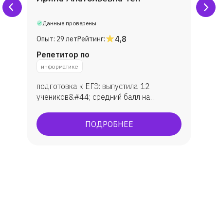
Данные проверены
4,8
Опыт:
29 лет
Рейтинг:
Репетитор по
информатике
подготовка к ЕГЭ: выпустила 12
учеников&#44; средний балл на
экзамене — 80. Подготовка к ОГЭ:
занималась с 10 учениками&#44;
ПОДРОБНЕЕ
средняя оценка — 4&#44;6. Участие
студентов в конкурсах и проектах&#44;
научных конференциях&amp;#59;
наличие дипломов и сертификатов.