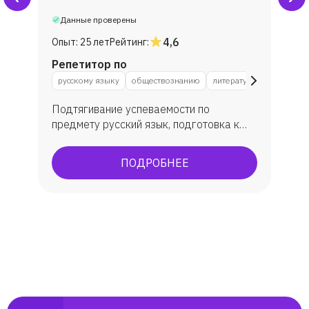
Данные проверены
4,6
Опыт:
25 лет
Рейтинг:
Репетитор по
русскому языку
обществознанию
литературе
Подтягивание успеваемости по
предмету русский язык, подготовка к
ЕГЭ и ОГЭ по русскому языку и
литературе, подготовка к ВПР по
ПОДРОБНЕЕ
русскому языку. Мои выпускники
показали средний балл ЕГЭ по русскому
языку 75 ( сдавало 43 выпускника из
двух профильных классов: физмат и
соц.эконом) Максимальный балл в ЕГЭ
по русскому языку - 98. Максимальный
балл по литературе - 100 баллов. По
результатам сдачи ОГЭ в 9-м классе из
28 учеников ( полноценный класс)
только 2 ребенка сдали экзамен на