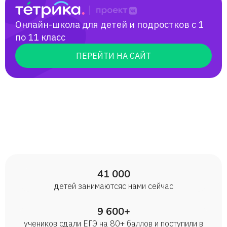
баллы, соответствующие оценке "3".
Остальные ученики сдали на баллы,
Онлайн-школа для детей и подростков с 1
соответствующие оценкам "4" и "5" ( 14
по 11 класс
на четверки, 12 на пятерки). Мои
выпускники поступали в МГИМО, СПБГУ,
ПЕРЕЙТИ НА САЙТ
БФУ, институт иностранных языков им.
Мориса Тореза, также поступали в
зарубежные учебные заведения в
Польше и в Австрии.
41 000
детей занимаются с нами сейчас
9 600+
учеников сдали ЕГЭ на 80+ баллов и поступили в