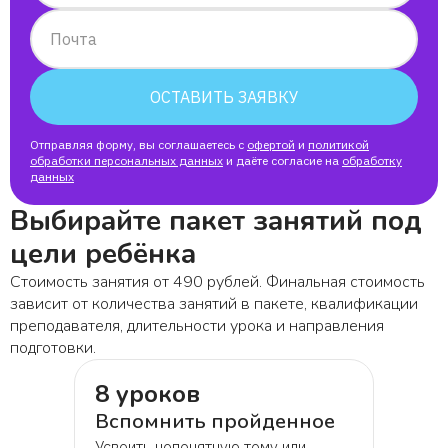
Почта
Иван
ОСТАВИТЬ ЗАЯВКУ
Даниил
Отправляя форму, вы соглашаетесь с
офертой
и
политикой
обработки персональных данных
Офелия
и даёте согласие на
обработку
данных
Выбирайте пакет занятий под
Александра
цели ребёнка
Офелия
Стоимость занятия от 490 рублей. Финальная стоимость
зависит от количества занятий в пакете, квалификации
преподавателя, длительности урока и направления
подготовки.
8 уроков
Вспомнить пройденное
Усвоить непонятную тему или