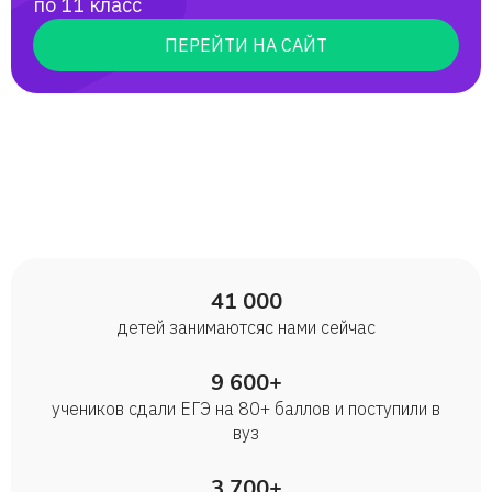
по 11 класс
на четверки, 12 на пятерки). Мои
выпускники поступали в МГИМО, СПБГУ,
ПЕРЕЙТИ НА САЙТ
БФУ, институт иностранных языков им.
Мориса Тореза, также поступали в
зарубежные учебные заведения в
Польше и в Австрии.
41 000
детей занимаются с нами сейчас
9 600+
учеников сдали ЕГЭ на 80+ баллов и поступили в
вуз
3 700+