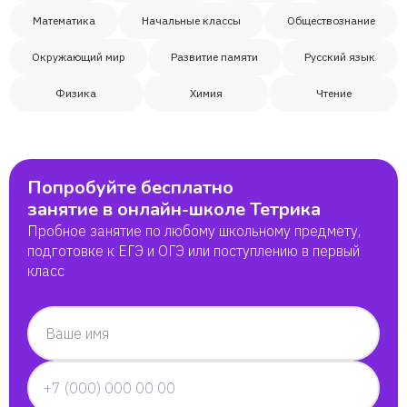
Математика
Начальные классы
Обществознание
Ризван
Окружающий мир
Развитие памяти
Русский язык
Артур
Физика
Химия
Чтение
Ира
Попробуйте бесплатно
Ирина
занятие в онлайн-школе Тетрика
Пробное занятие по любому школьному предмету,
Тимур
подготовке к ЕГЭ и ОГЭ или поступлению в первый
класс
Анастасия
Ваше имя
Самвел
Галина