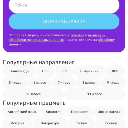
Сергей
Почта
Надежда
ОСТАВИТЬ ЗАЯВКУ
Отправляя форму, вы соглашаетесь с
офертой
и
политикой
Валерий
обработки персональных данных
и даёте согласие на
обработку
данных
Светлана
Популярные направления
Павел
Олимпиады
ОГЭ
ЕГЭ
Выпускник
ДВИ
5 класс
6 класс
7 класс
8 класс
9 класс
Иван
10 класс
11 класс
Популярные предметы
Артем
Английский язык
Биология
География
Информатика
Владимир
История
Литература
Логика
Логопед