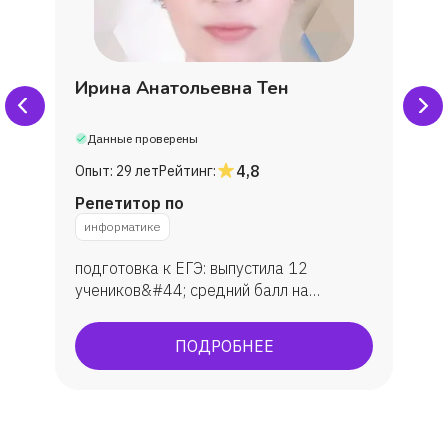
Ирина Анатольевна Тен
Данные проверены
4,8
Опыт:
29 лет
Рейтинг:
Репетитор по
информатике
подготовка к ЕГЭ: выпустила 12
учеников&#44; средний балл на
экзамене — 80. Подготовка к ОГЭ:
занималась с 10 учениками&#44;
ПОДРОБНЕЕ
средняя оценка — 4&#44;6. Участие
студентов в конкурсах и проектах&#44;
научных конференциях&amp;#59;
наличие дипломов и сертификатов.