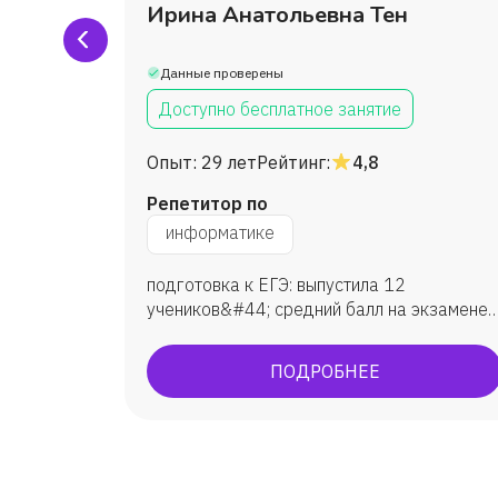
ьник
Ирина Анатольевна Тен
Данные проверены
Доступно бесплатное занятие
Опыт:
29 лет
Рейтинг:
4,8
Репетитор по
информатике
ПР,
подготовка к ЕГЭ: выпустила 12
учеников&#44; средний балл на экзамене
— 80. Подготовка к ОГЭ: занималась с 10
учениками&#44; средняя оценка —
ПОДРОБНЕЕ
4&#44;6. Участие студентов в конкурсах и
проектах&#44; научных
конференциях&amp;#59; наличие
дипломов и сертификатов.