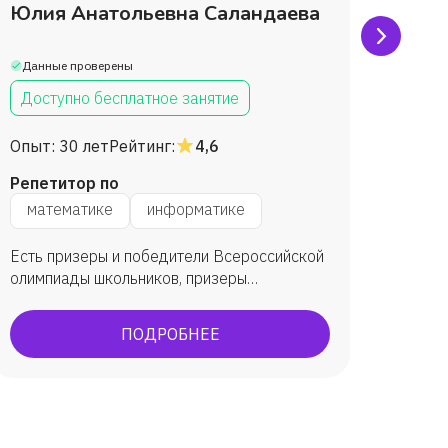
Юлия Анатольевна Саландаева
Мари
Данные проверены
Данны
Доступно бесплатное занятие
Дост
Опыт:
30 лет
Рейтинг:
4,6
Опыт:
Репетитор по
Репет
математике
информатике
мат
Есть призеры и победители Всероссийской
Ликвид
олимпиады школьников, призеры
програ
дистанционных конкурсов "Кенгуру" и
матема
"КиТ", победители научно-практических
ПОДРОБНЕЕ
конференций.