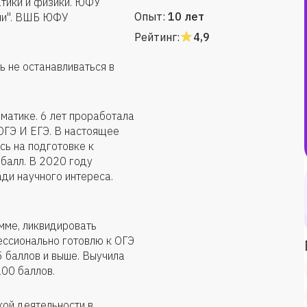
тики и физики. ЮФУ
Опыт:
10 лет
ии". ВШБ ЮФУ
Рейтинг:
4,9
ь не останавливаться в
матике. 6 лет проработала
ОГЭ И ЕГЭ. В настоящее
сь на подготовке к
 балл. В 2020 году
ади научного интереса.
мме, ликвидировать
ессионально готовлю к ОГЭ
5 баллов и выше. Выучила
100 баллов.
ой деятельности в