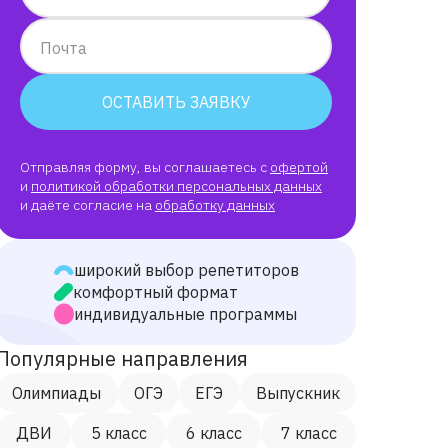
Почта
ОСТАВИТЬ ЗАЯВКУ
Отправляя форму, вы соглашаетесь с
офертой
и
политикой обработки персональных данных
и даёте согласие на
обработку данных
широкий выбор репетиторов
комфортный формат
индивидуальные программы
Популярные направления
Олимпиады
ОГЭ
ЕГЭ
Выпускник
ДВИ
5 класс
6 класс
7 класс