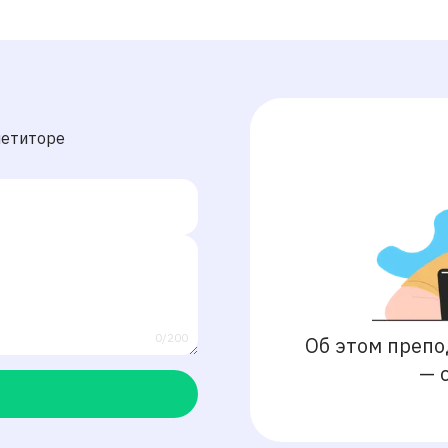
петиторе
0/200
Об этом препо
—