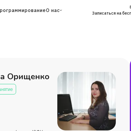
рограммирование
О нас
Записаться на бес
на Орищенко
анятие