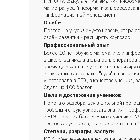
ПИ ЮФУ, факультет математики, информа
магистратура "информатика в образован
"информационный менеджмент" .
О себе
Постоянно учусь чему-то новому, стараюс
своём развитии и расширять кругозор.
Профессиональный опыт
Более 10 лет обучаю математике и инфор
в школе, занимала должность оператора 
время даю частные уроки, специализирую
выпускным экзаменам с "нуля" на высокий
участвовала в ЕГЭ , в качестве ученика, р
Сдала на 100 баллов.
Цели и достижения учеников
Помогаю разобраться в школьной програ
пробелы и структурировать знания. Проф
и ЕГЭ. Средний балл ЕГЭ моих учеников 7
несколько учеников, ставших экзамен на 
Степени, разряды, заслуги
КПК "обеспечение качества педагогическ