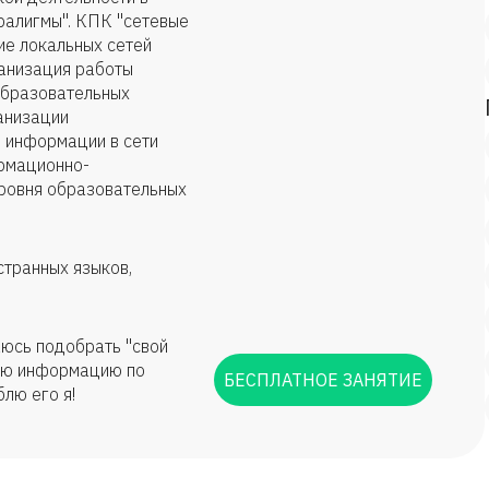
ралигмы". КПК "сетевые
ие локальных сетей
анизация работы
образовательных
анизации
 информации в сети
ормационно-
уровня образовательных
странных языков,
аюсь подобрать "свой
всю информацию по
БЕСПЛАТНОЕ ЗАНЯТИЕ
лю его я!