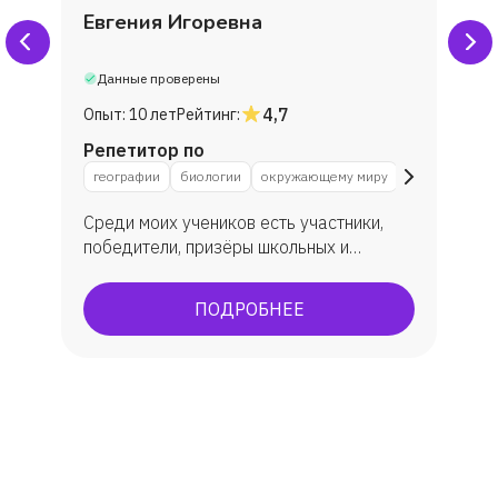
Евгения Игоревна
Данные проверены
4,7
Опыт:
10 лет
Рейтинг:
Репетитор по
географии
биологии
окружающему миру
Среди моих учеников есть участники,
победители, призёры школьных и
муниципальных этапов олимпиад по
биологии. Многие ребята пишут научно-
ПОДРОБНЕЕ
исследовательские работы, участвуют в
конкурсах, занимают призовые места.