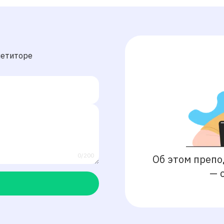
петиторе
0/200
Об этом препо
—