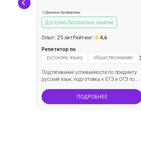
Данные проверены
Доступно бесплатное занятие
Опыт:
25 лет
Рейтинг:
4,6
Репетитор по
анию
русскому языку
обществознанию
гиваю
Подтягивание успеваемости по предмету
русский язык, подготовка к ЕГЭ и ОГЭ по
русскому языку и литературе, подготовка к
ВПР по русскому языку. Мои выпускники
ПОДРОБНЕЕ
показали средний балл ЕГЭ по русскому
языку 75 ( сдавало 43 выпускника из двух
профильных классов: физмат и соц.эконом)
Максимальный балл в ЕГЭ по русскому
языку - 98. Максимальный балл по
литературе - 100 баллов. По результатам