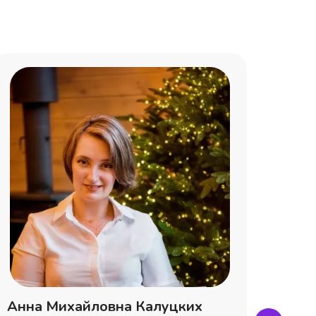
Анна Михайловна Калуцких
Анна