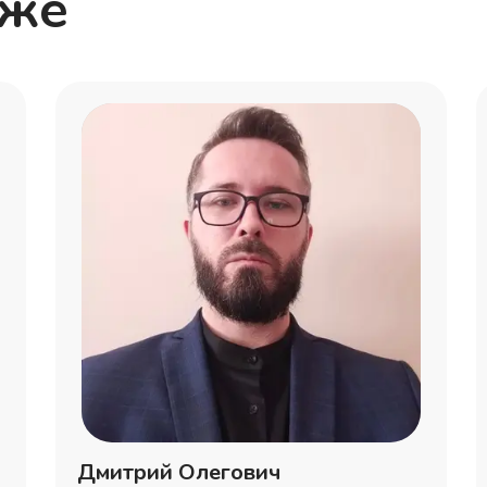
кже
Дмитрий Олегович