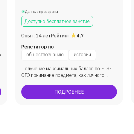
Данные проверены
Доступно бесплатное занятие
Опыт:
14 лет
Рейтинг:
4,7
Репетитор по
литературе
обществознанию
истории
Получение максимальных баллов по ЕГЭ-
ОГЭ понимание предмета, как личного
интереса узнавание истории и права
заново Средний балл 70 и выше, есть
ПОДРОБНЕЕ
ученики получившие 100 баллов.