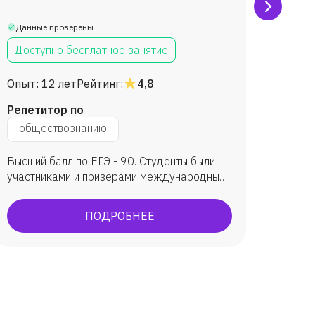
Данные проверены
Данны
Доступно бесплатное занятие
Дост
Опыт:
12 лет
Рейтинг:
4,8
Опыт:
Репетитор по
Репет
обществознанию
общ
Высший балл по ЕГЭ - 90. Студенты были
подгот
участниками и призерами международных
подгот
и всероссийских конкурсов, участвовали в
Подгот
конференциях, олимпиадах, писали
успешн
ПОДРОБНЕЕ
научные работы. Участвую сама в подобных
куда х
мероприятиях.