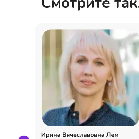
Смотрите та
ина
Ирина Вячеславовна Лем