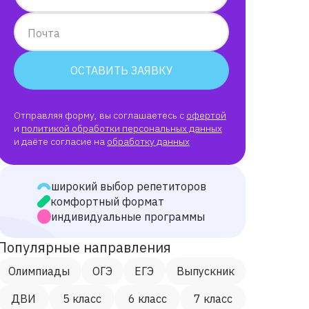
Почта
ОСТАВИТЬ ЗАЯВКУ
Отправляя форму, вы соглашаетесь с
офертой
и
политикой обработки персональных данных
и даёте согласие на
обработку данных
широкий выбор репетиторов
комфортный формат
индивидуальные программы
Популярные направления
Олимпиады
ОГЭ
ЕГЭ
Выпускник
ДВИ
5 класс
6 класс
7 класс