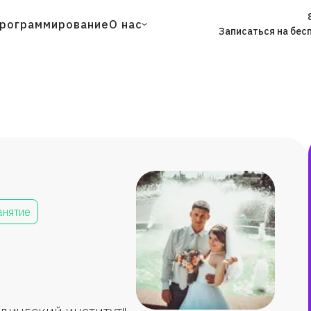
рограммирование
О нас
Записаться на бес
анятие