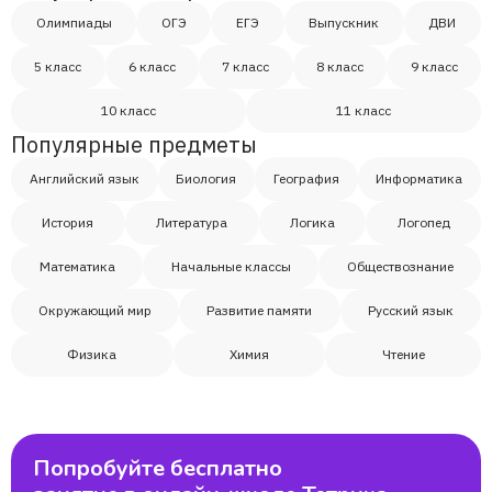
Олимпиады
ОГЭ
ЕГЭ
Выпускник
ДВИ
Ксения
5 класс
6 класс
7 класс
8 класс
9 класс
Марьяна
10 класс
11 класс
Популярные предметы
Анна
Английский язык
Биология
География
Информатика
История
Литература
Логика
Логопед
Елизавета
Математика
Начальные классы
Обществознание
Артем
Окружающий мир
Развитие памяти
Русский язык
Физика
Химия
Чтение
Арина
Ирина
Попробуйте бесплатно
Ярослав