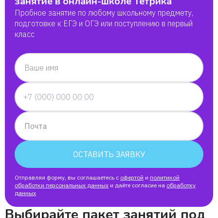
занятие в онлайн-школе Тетрика
Пробное занятие по любому школьному предмету,
подготовке к ЕГЭ и ОГЭ или поступлению в первый
Ариана
класс
Платон
Ваше имя
илья
Варвара
Почта
Алёна
ОСТАВИТЬ ЗАЯВКУ
Алёна
Отправляя форму, вы соглашаетесь с
офертой
и
политикой
обработки персональных данных
и даёте согласие на
обработку
данных
Егор
Выбирайте пакет занятий под