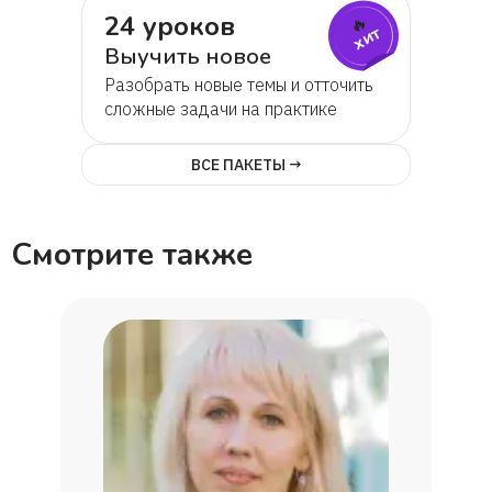
24 уроков
🔥
Глеб
хит
Выучить новое
Разобрать новые темы и отточить
Вайлет
сложные задачи на практике
Савелий
ВСЕ ПАКЕТЫ →
София
Смотрите также
Мария
Егор
Оля Штепа
Роман