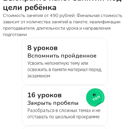
Григорий
цели ребёнка
Стоимость занятия от 490 рублей. Финальная стоимость
Радислав
зависит от количества занятий в пакете, квалификации
преподавателя, длительности урока и направления
подготовки.
Татьяна
8 уроков
Юлия Белова
Вспомнить пройденное
Усвоить непонятную тему или
освежить в памяти материал перед
Диана
экзаменом
Петр Иванович
16 уроков
🔥
топ
Закрыть пробелы
Вячеслав
Разобраться в сложных темах и не
отставать по школьной прокрамме
Иван