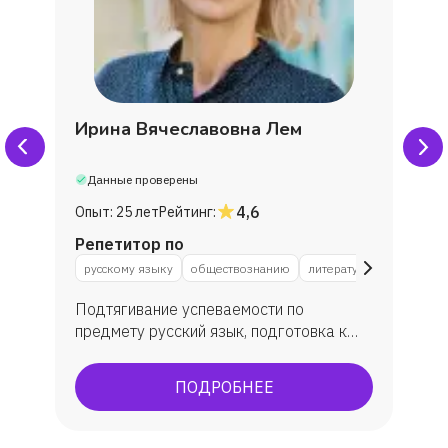
Абраамян Артем
Инна Мясникова
Ирина Вячеславовна Лем
Мария
Данные проверены
4,6
Опыт:
25 лет
Рейтинг:
Дмитрий
Репетитор по
русскому языку
обществознанию
литературе
Софья
Подтягивание успеваемости по
предмету русский язык, подготовка к
Варвара
ЕГЭ и ОГЭ по русскому языку и
литературе, подготовка к ВПР по
ПОДРОБНЕЕ
Екатерина
русскому языку. Мои выпускники
показали средний балл ЕГЭ по русскому
языку 75 ( сдавало 43 выпускника из