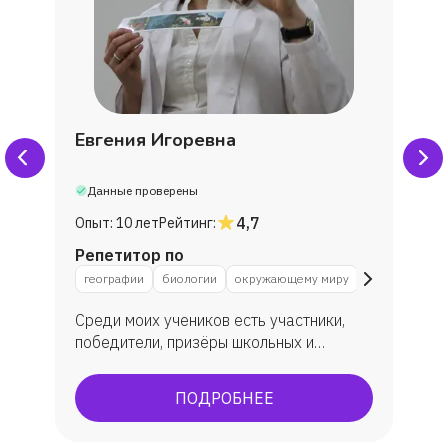
Евгения Игоревна
Данные проверены
4,7
Опыт:
10 лет
Рейтинг:
Репетитор по
географии
биологии
окружающему миру
Среди моих учеников есть участники,
победители, призёры школьных и
муниципальных этапов олимпиад по
биологии. Многие ребята пишут научно-
ПОДРОБНЕЕ
исследовательские работы, участвуют в
конкурсах, занимают призовые места.