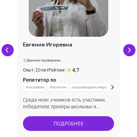
Евгения Игоревна
Данные проверены
4,7
Опыт:
10 лет
Рейтинг:
Репетитор по
географии
биологии
окружающему миру
Среди моих учеников есть участники,
победители, призёры школьных и
муниципальных этапов олимпиад по
биологии. Многие ребята пишут научно-
ПОДРОБНЕЕ
исследовательские работы, участвуют в
конкурсах, занимают призовые места.