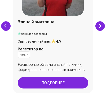
Элина Хамитовна
Данные проверены
4,7
Опыт:
26 лет
Рейтинг:
Репетитор по
химии
Расширение объема знаний по химии;
формирование способности применять
знания на практике; достижение
определенного уровня практического
ПОДРОБНЕЕ
результата при систематическом
использовании приобретенных умений.
Сдача ЕГЭ на 80+ баллов; ОГЭ на
отлично.