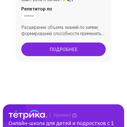
Репетитор по
химии
Расширение объема знаний по химии;
формирование способности применять
знания на практике; достижение
определенного уровня практического
ПОДРОБНЕЕ
результата при систематическом
использовании приобретенных умений.
Сдача ЕГЭ на 80+ баллов; ОГЭ на
отлично.
Онлайн-школа для детей и подростков с 1