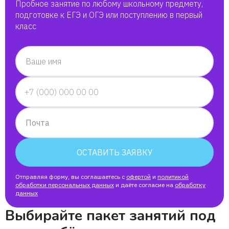
Пробное занятие по любому школьному предмету,
подготовке к ЕГЭ и ОГЭ или поступлению в первый
класс
Ваше имя
Почта
ОСТАВИТЬ ЗАЯВКУ
Отправляя форму, вы соглашаетесь с
офертой
и
политикой
обработки персональных данных
и даёте согласие на
обработку
данных
Выбирайте пакет занятий под