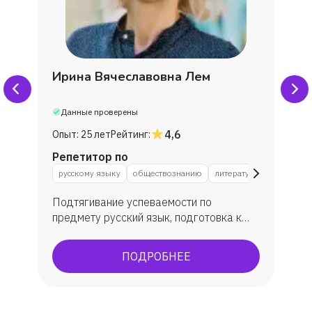
Ирина Вячеславовна Лем
Данные проверены
4,6
Опыт:
25 лет
Рейтинг:
Репетитор по
русскому языку
обществознанию
литературе
Подтягивание успеваемости по
предмету русский язык, подготовка к
ЕГЭ и ОГЭ по русскому языку и
литературе, подготовка к ВПР по
ПОДРОБНЕЕ
русскому языку. Мои выпускники
показали средний балл ЕГЭ по русскому
языку 75 ( сдавало 43 выпускника из
двух профильных классов: физмат и