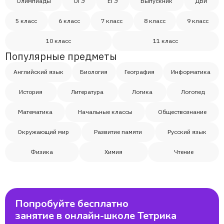
Олимпиады
ОГЭ
ЕГЭ
Выпускник
ДВИ
5 класс
6 класс
7 класс
8 класс
9 класс
10 класс
11 класс
Популярные предметы
Английский язык
Биология
География
Информатика
История
Литература
Логика
Логопед
Математика
Начальные классы
Обществознание
Окружающий мир
Развитие памяти
Русский язык
Физика
Химия
Чтение
Попробуйте бесплатно
занятие в онлайн-школе Тетрика