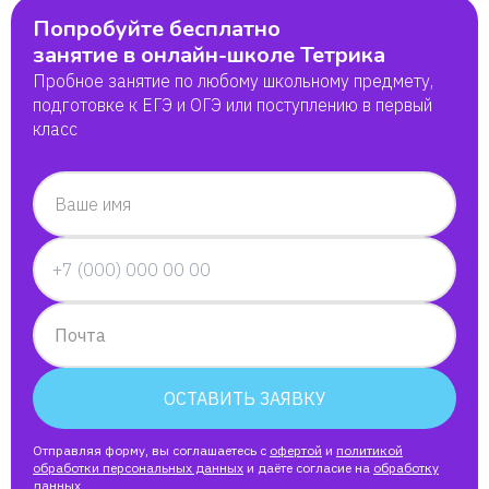
Максим
Попробуйте бесплатно
занятие в онлайн-школе Тетрика
Пробное занятие по любому школьному предмету,
Артём
подготовке к ЕГЭ и ОГЭ или поступлению в первый
класс
Тимофей
Ваше имя
Маргарита
Никита
Почта
Милана
ОСТАВИТЬ ЗАЯВКУ
Никита
Отправляя форму, вы соглашаетесь с
офертой
и
политикой
обработки персональных данных
и даёте согласие на
обработку
данных