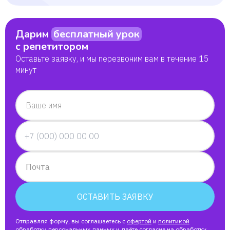
Ирина Бабалян
Дарим
бесплатный урок
с репетитором
Юлия
Оставьте заявку, и мы перезвоним вам в течение 15
минут
Дарья
Ваше имя
Никита
Дарья
Почта
Маргарита
ОСТАВИТЬ ЗАЯВКУ
Виктория
Отправляя форму, вы соглашаетесь с
офертой
и
политикой
обработки персональных данных
и даёте согласие на
обработку