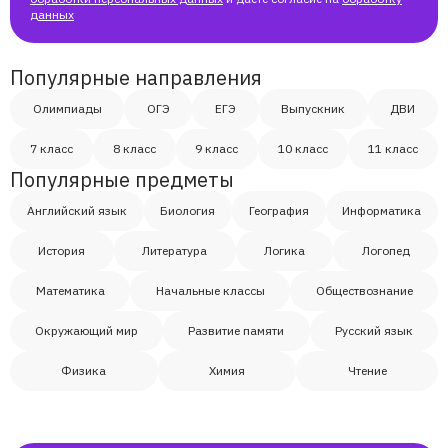
Данил
данных
Леонид
Популярные направления
Олимпиады
ОГЭ
ЕГЭ
Выпускник
ДВИ
Егор
7 класс
8 класс
9 класс
10 класс
11 класс
Популярные предметы
Иван
Английский язык
Биология
География
Информатика
Шуанна
История
Литература
Логика
Логопед
Математика
Марк
Начальные классы
Обществознание
Окружающий мир
Развитие памяти
Русский язык
Алия
Физика
Химия
Чтение
Светлана