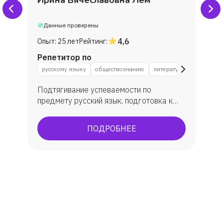
Данные проверены
4,6
Опыт:
25 лет
Рейтинг:
Репетитор по
русскому языку
обществознанию
литературе
Подтягивание успеваемости по
предмету русский язык, подготовка к
ЕГЭ и ОГЭ по русскому языку и
литературе, подготовка к ВПР по
ПОДРОБНЕЕ
русскому языку. Мои выпускники
показали средний балл ЕГЭ по русскому
языку 75 ( сдавало 43 выпускника из
двух профильных классов: физмат и
соц.эконом) Максимальный балл в ЕГЭ
по русскому языку - 98. Максимальный
балл по литературе - 100 баллов. По
результатам сдачи ОГЭ в 9-м классе из
28 учеников ( полноценный класс)