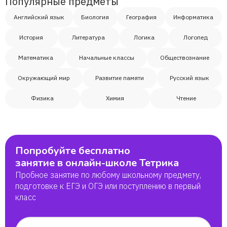
Популярные предметы
Английский язык
Биология
География
Информатика
История
Литература
Логика
Логопед
Математика
Начальные классы
Обществознание
Окружающий мир
Развитие памяти
Русский язык
Физика
Химия
Чтение
Попробуйте бесплатно
занятие в онлайн-школе Тетрика
Пробное занятие по любому школьному предмету,
подготовке к ЕГЭ и ОГЭ или поступлению в первый
класс