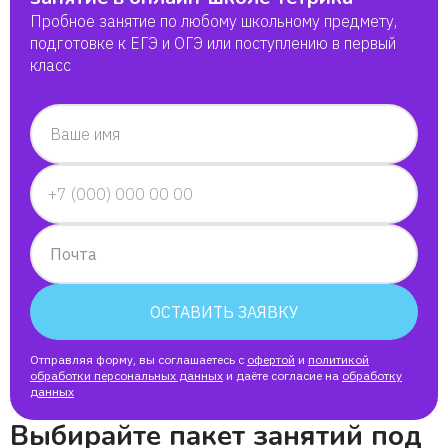
Пробное занятие по любому школьному предмету,
подготовке к ЕГЭ и ОГЭ или поступлению в первый
класс
Ваше имя
Почта
ОСТАВИТЬ ЗАЯВКУ
Отправляя форму, вы соглашаетесь с
офертой
и
политикой
обработки персональных данных
и даёте согласие на
обработку
данных
Выбирайте пакет занятий под