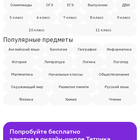
Олимпиады
ОГЭ
ЕГЭ
Выпускник
ДВИ
5 класс
6 класс
7 класс
8 класс
9 класс
10 класс
11 класс
Популярные предметы
Английский язык
Биология
География
Информатика
История
Литература
Логика
Логопед
Математика
Начальные классы
Обществознание
Окружающий мир
Развитие памяти
Русский язык
Физика
Химия
Чтение
Попробуйте бесплатно
занятие в онлайн-школе Тетрика