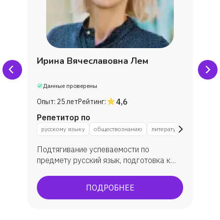
Ирина Вячеславовна Лем
Данные проверены
4,6
Опыт:
25 лет
Рейтинг:
Репетитор по
русскому языку
обществознанию
литературе
Подтягивание успеваемости по
предмету русский язык, подготовка к
ЕГЭ и ОГЭ по русскому языку и
литературе, подготовка к ВПР по
ПОДРОБНЕЕ
русскому языку. Мои выпускники
показали средний балл ЕГЭ по русскому
языку 75 ( сдавало 43 выпускника из