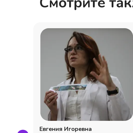
Смотрите та
сеевна
Евгения Игоревна