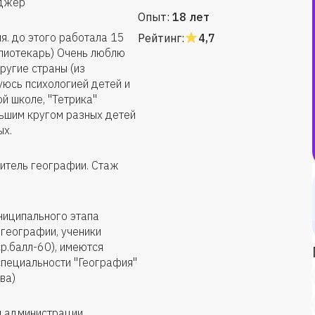
еджер
Опыт:
18 лет
я. до этого работала 15
Рейтинг:
4,7
блиотекарь) Очень люблю
другие страны (из
юсь психологией детей и
й школе, "Тетрика"
ьшим кругом разных детей
ых.
читель географии. Стаж
ниципального этапа
географии, ученики
р.балл-60), имеются
специальности "География"
ва)
я администрации