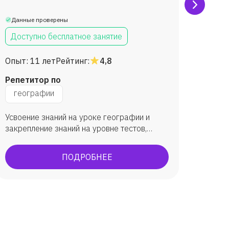
Данные проверены
Данны
Доступно бесплатное занятие
Дост
Опыт:
11 лет
Рейтинг:
4,8
Опыт:
Репетитор по
Репет
географии
гео
Усвоение знаний на уроке географии и
Научит
закрепление знаний на уровне тестов,
задач, географических диктантов.
ПОДРОБНЕЕ