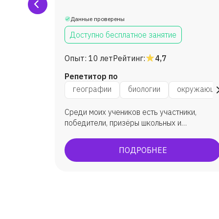
Данные проверены
Доступно бесплатное занятие
Опыт:
10 лет
Рейтинг:
4,7
Репетитор по
иру
географии
биологии
окружающе
Среди моих учеников есть участники,
зучению
победители, призёры школьных и
муниципальных этапов олимпиад по
биологии. Многие ребята пишут научно-
ПОДРОБНЕЕ
исследовательские работы, участвуют в
конкурсах, занимают призовые места.