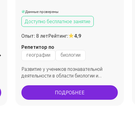
Данные проверены
Доступно бесплатное занятие
Опыт:
8 лет
Рейтинг:
4,9
Репетитор по
му миру
географии
биологии
Развитие у учеников познавательной
деятельности в области биологии и
географии, проектировать у учеников пути
познания и контролировать или оценивать
ПОДРОБНЕЕ
достижения.