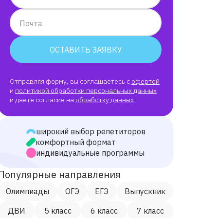
Почта
ОСТАВИТЬ ЗАЯВКУ
Отправляя форму, вы соглашаетесь с
офертой
и
политикой обработки персональных данных
и даёте согласие на
обработку данных
широкий выбор репетиторов
комфортный формат
индивидуальные программы
Популярные направления
Олимпиады
ОГЭ
ЕГЭ
Выпускник
ДВИ
5 класс
6 класс
7 класс