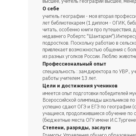
высшее, учитель географии высшее, мен
О себе
учитель географии - моя вторая професси
лет библиотекарем (1 диплом - ОГИК, би
читать, особенно книги про путешествия, 
недавнего Робертс "Шантарам").Интересу
подростков. Поскольку работаю в сельско
привлекает возможностью общения с бол
из разных уголков России. Люблю животн
Профессиональный опыт
специальность : зам.директора по УВР., у
работы учителем 13 лет.
Цели и достижения учеников
имеется опыт подготовки победителей му
Всероссийской олимпиады школьников по 
успешно сдают ОГЭ и ЕГЭ по географии (с
учащиеся, продолжившиеся обучение по 
(бюджетные места ОГУ имени И.С.Тургене
Степени, разряды, заслуги
Грамоты: Управления общего образовани