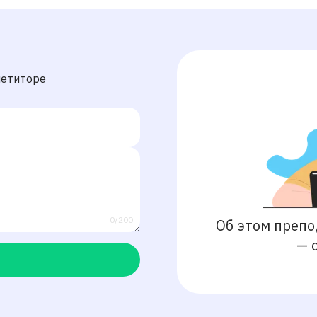
петиторе
0/200
Об этом препо
—