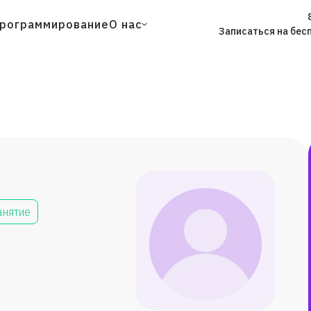
рограммирование
О нас
Записаться на бес
анятие