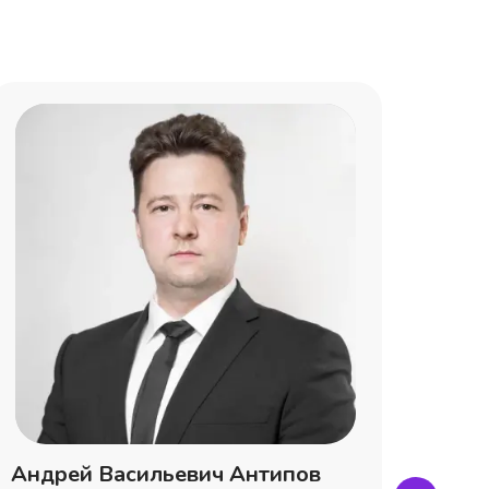
Андрей Васильевич Антипов
Паве