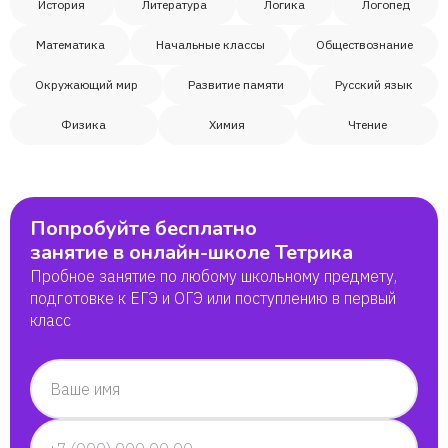
История
Литература
Логика
Логопед
Математика
Начальные классы
Обществознание
Светлана
Окружающий мир
Развитие памяти
Русский язык
Ирина
Физика
Химия
Чтение
Кирилл
Попробуйте бесплатно
Петр
занятие в онлайн-школе Тетрика
Пробное занятие по любому школьному предмету,
Мария
подготовке к ЕГЭ и ОГЭ или поступлению в первый
класс
Ксения
Ваше имя
Захар