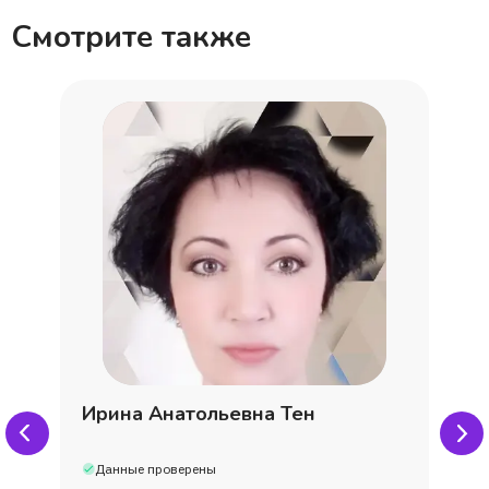
Смотрите также
Глеб
Иван
Ева
Евгения
Артем
Ирина Анатольевна Тен
Данные проверены