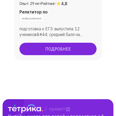
4,8
Опыт:
29 лет
Рейтинг:
Репетитор по
информатике
подготовка к ЕГЭ: выпустила 12
учеников&#44; средний балл на
экзамене — 80. Подготовка к ОГЭ:
занималась с 10 учениками&#44;
ПОДРОБНЕЕ
средняя оценка — 4&#44;6. Участие
студентов в конкурсах и проектах&#44;
научных конференциях&amp;#59;
наличие дипломов и сертификатов.