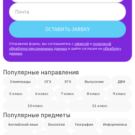
Александр
Почта
Дарья
ОСТАВИТЬ ЗАЯВКУ
Отправляя форму, вы соглашаетесь с
офертой
и
политикой
Давид
обработки персональных данных
и даёте согласие на
обработку
данных
Артем
Популярные направления
Дмитрий
Олимпиады
ОГЭ
ЕГЭ
Выпускник
ДВИ
5 класс
6 класс
7 класс
8 класс
9 класс
Андрей
10 класс
11 класс
Популярные предметы
Макар
Английский язык
Биология
География
Информатика
Анни