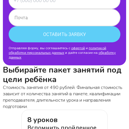
Гелена
Почта
Елена
ОСТАВИТЬ ЗАЯВКУ
Виктория
Отправляя форму, вы соглашаетесь с
офертой
и
политикой
Артем
обработки персональных данных
и даёте согласие на
обработку
данных
Выбирайте пакет занятий под
Екатерина
цели ребёнка
Константин Мама Екатира
Стоимость занятия от 490 рублей. Финальная стоимость
зависит от количества занятий в пакете, квалификации
преподавателя, длительности урока и направления
Данила
подготовки.
8 уроков
Семен
Вспомнить пройденное