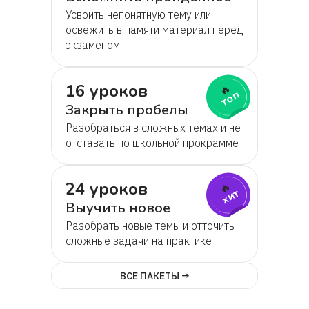
Усвоить непонятную тему или
Татьяна
освежить в памяти материал перед
экзаменом
Артем
16 уроков
🔥
топ
Михаил
Закрыть пробелы
Разобраться в сложных темах и не
Тагир
отставать по школьной прокрамме
Маргарита
24 уроков
🔥
хит
Выучить новое
Мила
Разобрать новые темы и отточить
сложные задачи на практике
Егор
ВСЕ ПАКЕТЫ →
Виктор