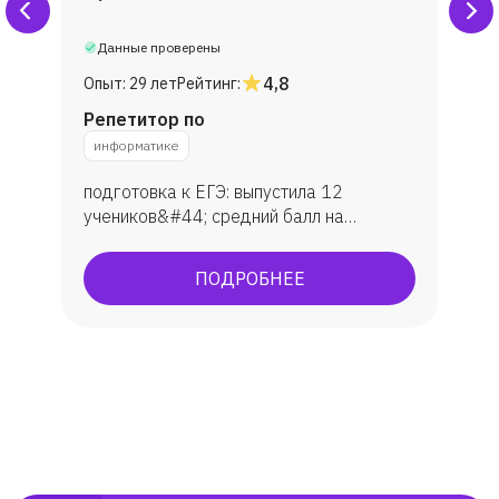
Данные проверены
4,8
Опыт:
29 лет
Рейтинг:
Репетитор по
информатике
подготовка к ЕГЭ: выпустила 12
учеников&#44; средний балл на
экзамене — 80. Подготовка к ОГЭ:
занималась с 10 учениками&#44;
ПОДРОБНЕЕ
средняя оценка — 4&#44;6. Участие
студентов в конкурсах и проектах&#44;
научных конференциях&amp;#59;
наличие дипломов и сертификатов.