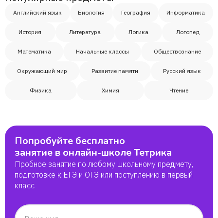
Английский язык
Биология
География
Информатика
История
Литература
Логика
Логопед
Математика
Начальные классы
Обществознание
Окружающий мир
Развитие памяти
Русский язык
Физика
Химия
Чтение
Попробуйте бесплатно
занятие в онлайн-школе Тетрика
Пробное занятие по любому школьному предмету,
подготовке к ЕГЭ и ОГЭ или поступлению в первый
класс