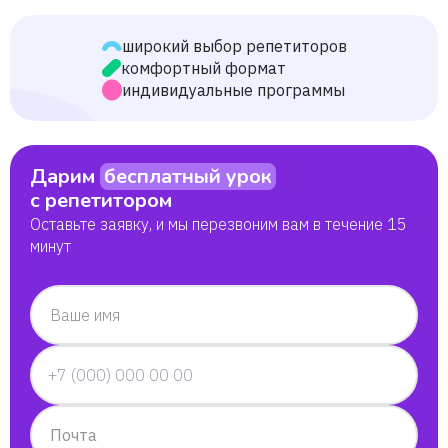
Злата
широкий выбор репетиторов
комфортный формат
Мария
индивидуальные программы
Олеся
Дарим
бесплатный урок
Арип
с репетитором
Оставьте заявку, и мы перезвоним вам в течение 15
минут
Ирина
Екатерина
Ваше имя
Абамка
Наталья
Почта