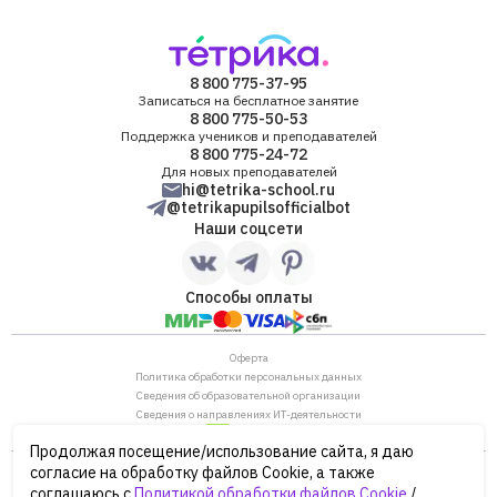
8 800 775-37-95
Записаться на бесплатное занятие
8 800 775-50-53
Поддержка учеников и преподавателей
8 800 775-24-72
Для новых преподавателей
hi@tetrika-school.ru
@tetrikapupilsofficialbot
Наши соцсети
Способы оплаты
Оферта
Политика обработки персональных данных
Сведения об образовательной организации
Сведения о направлениях ИТ-деятельности
Продолжая посещение/использование сайта, я даю
ОГРН: 1187746880530
согласие на обработку файлов Cookie, а также
ИНН/КПП: 7702446568/770901001
соглашаюсь с
Политикой обработки файлов Cookie
/