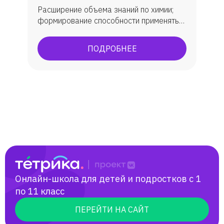
Расширение объема знаний по химии;
формирование способности применять
знания на практике; достижение
определенного уровня практического
ПОДРОБНЕЕ
результата при систематическом
использовании приобретенных умений.
Сдача ЕГЭ на 80+ баллов; ОГЭ на
отлично.
Онлайн-школа для детей и подростков с 1
по 11 класс
ПЕРЕЙТИ НА САЙТ