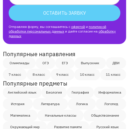
ОСТАВИТЬ ЗАЯВКУ
Отправляя форму, вы соглашаетесь с
офертой
и
политикой
обработки персональных данных
и даёте согласие на
обработку
данных
Популярные направления
Олимпиады
ОГЭ
ЕГЭ
Выпускник
ДВИ
7 класс
8 класс
9 класс
10 класс
11 класс
Популярные предметы
Английский язык
Биология
География
Информатика
История
Литература
Логика
Логопед
Математика
Начальные классы
Обществознание
Окружающий мир
Развитие памяти
Русский язык