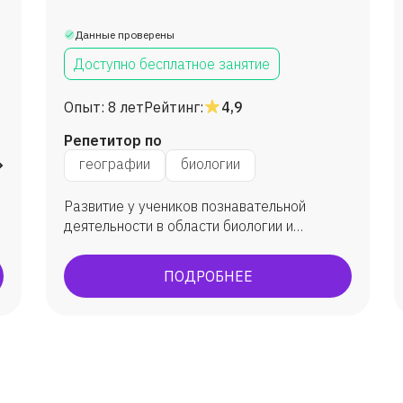
Данные проверены
Доступно бесплатное занятие
Опыт:
8 лет
Рейтинг:
4,9
Репетитор по
му миру
географии
биологии
Развитие у учеников познавательной
деятельности в области биологии и
географии, проектировать у учеников пути
познания и контролировать или оценивать
ПОДРОБНЕЕ
достижения.