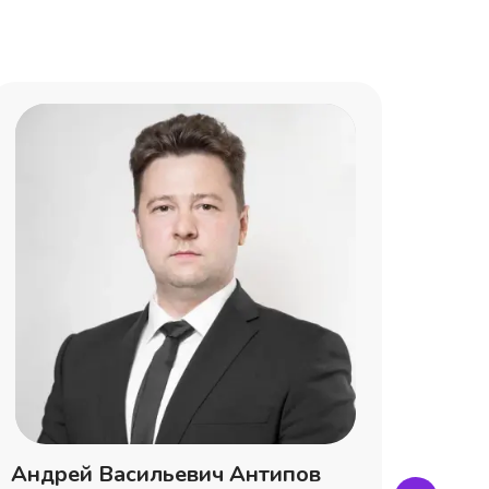
Андрей Васильевич Антипов
Паве