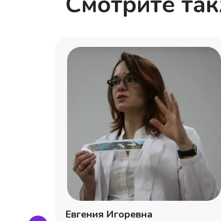
Смотрите та
сеевна
Евгения Игоревна