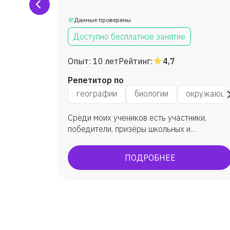
Данные проверены
Доступно бесплатное занятие
Опыт:
10 лет
Рейтинг:
4,7
Репетитор по
иру
географии
биологии
окружающе
Среди моих учеников есть участники,
зучению
победители, призёры школьных и
муниципальных этапов олимпиад по
биологии. Многие ребята пишут научно-
ПОДРОБНЕЕ
исследовательские работы, участвуют в
конкурсах, занимают призовые места.