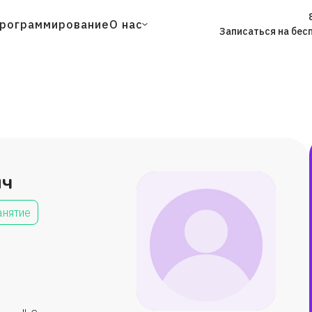
рограммирование
О нас
Записаться на бес
ич
анятие