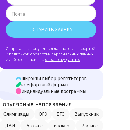
Почта
ОСТАВИТЬ ЗАЯВКУ
Отправляя форму, вы соглашаетесь с
офертой
и
политикой обработки персональных данных
и даёте согласие на
обработку данных
широкий выбор репетиторов
комфортный формат
индивидуальные программы
Популярные направления
Олимпиады
ОГЭ
ЕГЭ
Выпускник
ДВИ
5 класс
6 класс
7 класс