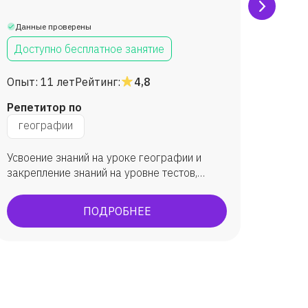
Данные проверены
Данны
Доступно бесплатное занятие
Дост
Опыт:
11 лет
Рейтинг:
4,8
Опыт:
Репетитор по
Репет
географии
гео
Усвоение знаний на уроке географии и
Научит
закрепление знаний на уровне тестов,
задач, географических диктантов.
ПОДРОБНЕЕ