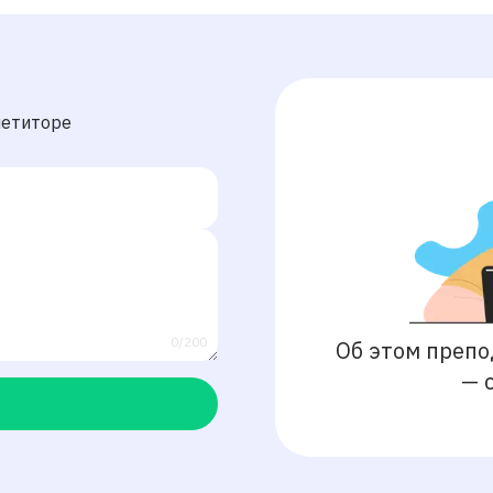
петиторе
0/200
Об этом препо
—