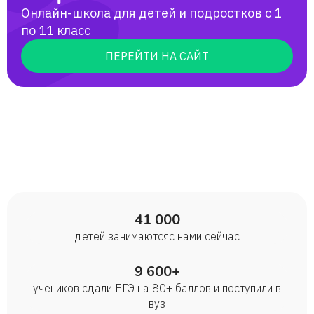
Остальные ученики сдали на баллы,
Онлайн-школа для детей и подростков с 1
соответствующие оценкам "4" и "5" ( 14
по 11 класс
на четверки, 12 на пятерки). Мои
выпускники поступали в МГИМО, СПБГУ,
ПЕРЕЙТИ НА САЙТ
БФУ, институт иностранных языков им.
Мориса Тореза, также поступали в
зарубежные учебные заведения в
Польше и в Австрии.
41 000
детей занимаются с нами сейчас
9 600+
учеников сдали ЕГЭ на 80+ баллов и поступили в
вуз