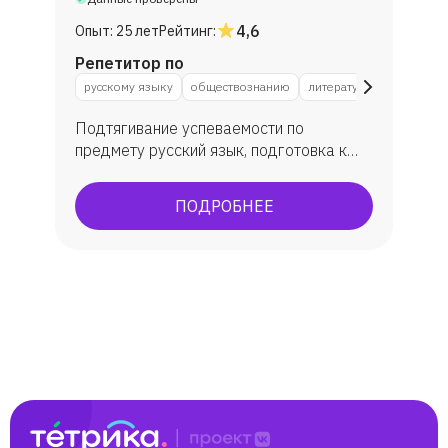
4,6
Опыт:
25 лет
Рейтинг:
Репетитор по
русскому языку
обществознанию
литературе
Подтягивание успеваемости по
предмету русский язык, подготовка к
ЕГЭ и ОГЭ по русскому языку и
литературе, подготовка к ВПР по
ПОДРОБНЕЕ
русскому языку. Мои выпускники
показали средний балл ЕГЭ по русскому
языку 75 ( сдавало 43 выпускника из
двух профильных классов: физмат и
соц.эконом) Максимальный балл в ЕГЭ
по русскому языку - 98. Максимальный
балл по литературе - 100 баллов. По
результатам сдачи ОГЭ в 9-м классе из
28 учеников ( полноценный класс)
только 2 ребенка сдали экзамен на
баллы, соответствующие оценке "3".