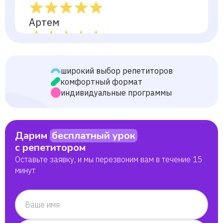
Артем
Миша
широкий выбор репетиторов
Елизавета
комфортный формат
индивидуальные программы
Федор
Дарим
бесплатный урок
Серафим
с репетитором
Оставьте заявку, и мы перезвоним вам в течение 15
Лиза
минут
Ваше имя