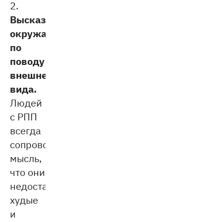
2.
Высказывания
окружающих
по
поводу
внешнего
вида.
Людей
с РПП
всегда
сопровождает
мысль,
что они
недостаточно
худые
и