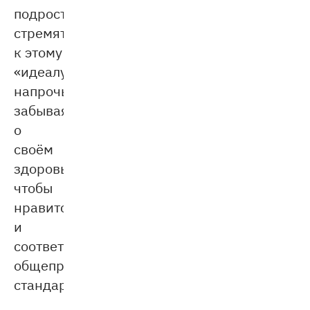
подростки
стремятся
к этому
«идеалу»,
напрочь
забывая
о
своём
здоровье,
чтобы
нравится
и
соответствовать
общепринятому
стандарту.