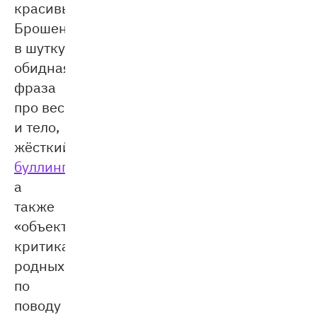
красивые.
Брошенная
в шутку
обидная
фраза
про вес
и тело,
жёсткий
буллинг
,
а
также
«объективная»
критика
родных
по
поводу