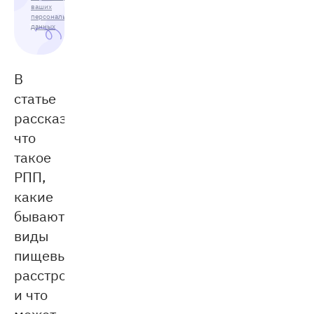
ваших
персональных
данных
В
статье
рассказываем,
что
такое
РПП,
какие
бывают
виды
пищевых
расстройств
и что
может