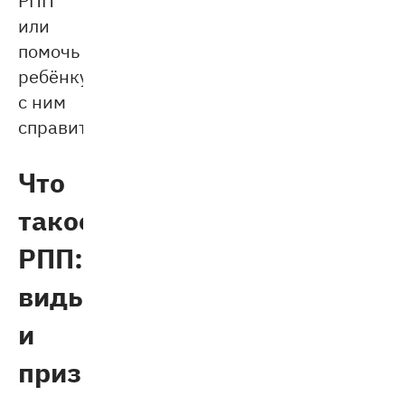
или
помочь
ребёнку
с ним
справиться.
Что
такое
РПП:
виды
и
признаки