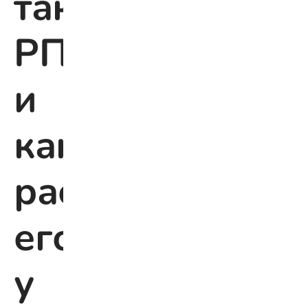
такое
РПП
и
как
распознать
его
у