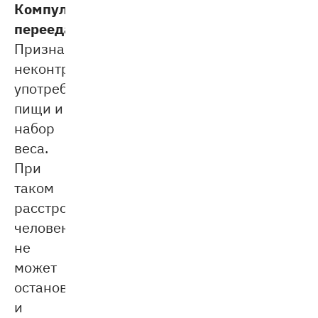
Компульсивное
переедание.
Признаки:
неконтролируемое
употребление
пищи и
набор
веса.
При
таком
расстройстве
человек
не
может
остановиться
и