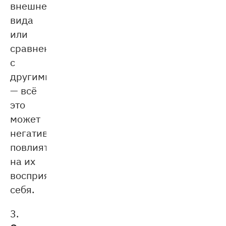
внешнего
вида
или
сравнение
с
другими
— всё
это
может
негативно
повлиять
на их
восприятие
себя.
3.