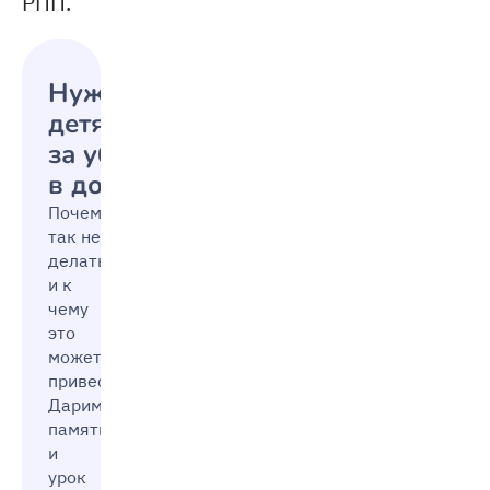
РПП.
Нужно ли платить
детям
за уборку
в доме
Почему
так не стоит
делать
и к
чему
это
может
привести?
Дарим
памятку
и
урок