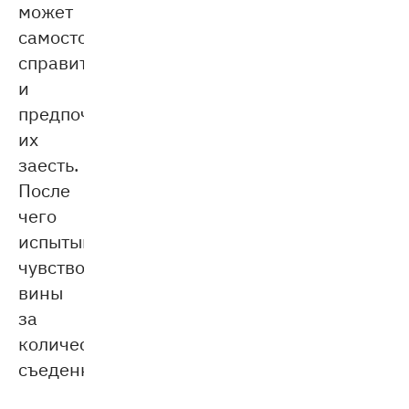
может
самостоятельно
справиться
и
предпочитает
их
заесть.
После
чего
испытывает
чувство
вины
за
количество
съеденного.