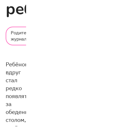
ребёнка
Время
Родительский
чтения:
журнал
6 мин.
Ребёнок
вдруг
стал
редко
появляться
за
обеденным
столом,