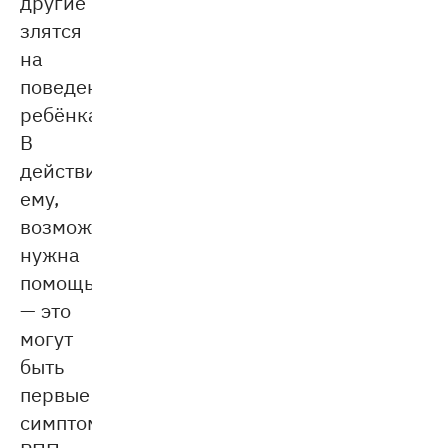
другие
злятся
на
поведение
ребёнка.
В
действительности
ему,
возможно,
нужна
помощь
— это
могут
быть
первые
симптомы