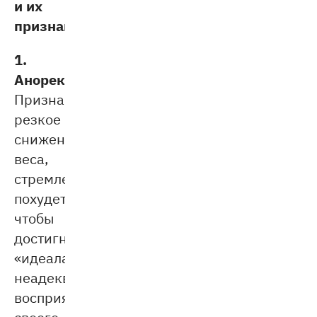
и их
признаки.
1.
Анорексия.
Признаки:
резкое
снижение
веса,
стремление
похудеть,
чтобы
достигнуть
«идеала»,
неадекватное
восприятие
своего