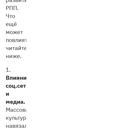
РПП.
Что
ещё
может
повлиять,
читайте
ниже.
1.
Влияние
соц.сетей
и
медиа.
Массовая
культура
навязала