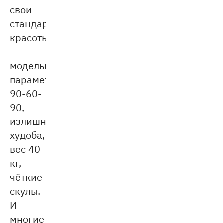
свои
стандарты
красоты
—
модельные
параметры
90-60-
90,
излишняя
худоба,
вес 40
кг,
чёткие
скулы.
И
многие