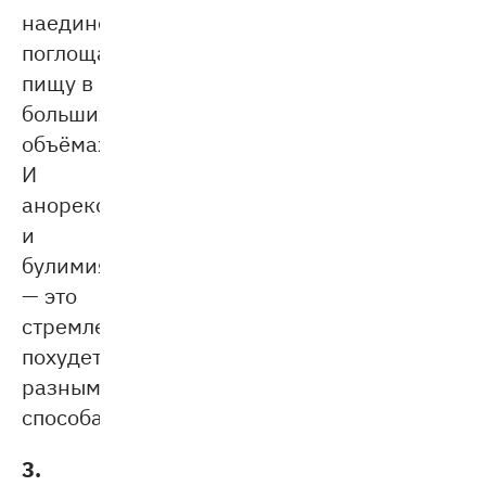
наедине,
поглощает
пищу в
больших
объёмах.
И
анорексия,
и
булимия
— это
стремление
похудеть
разными
способами.
3.