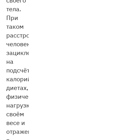
тела.
При
таком
расстройстве
человек
зациклен
на
подсчёте
калорий,
диетах,
физических
нагрузках,
своём
весе и
отражении
в