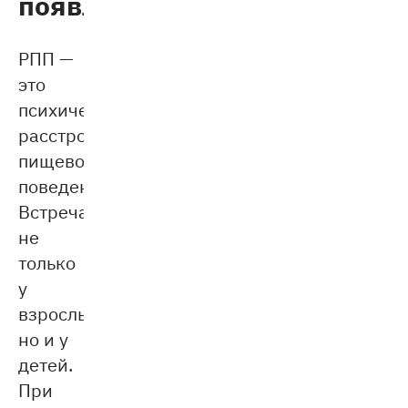
появления
РПП —
это
психическое
расстройство
пищевого
поведения.
Встречается
не
только
у
взрослых,
но и у
детей.
При