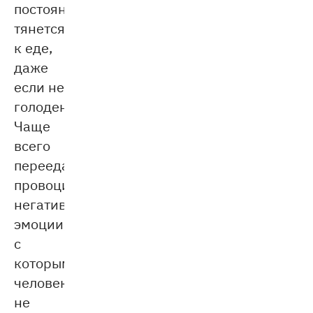
постоянно
тянется
к еде,
даже
если не
голоден.
Чаще
всего
переедание
провоцируют
негативные
эмоции,
с
которыми
человек
не