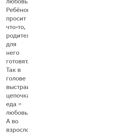
любовь.
Ребёнок
просит
что-то,
родители
для
него
готовят.
Так в
голове
выстраивается
цепочка:
еда =
любовь.
А во
взрослом