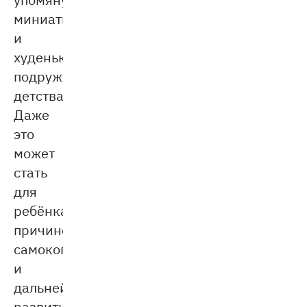
миниатюрную
и
худенькую
подружку
детства.
Даже
это
может
стать
для
ребёнка
причиной
самокопания
и
дальнейшего
развития