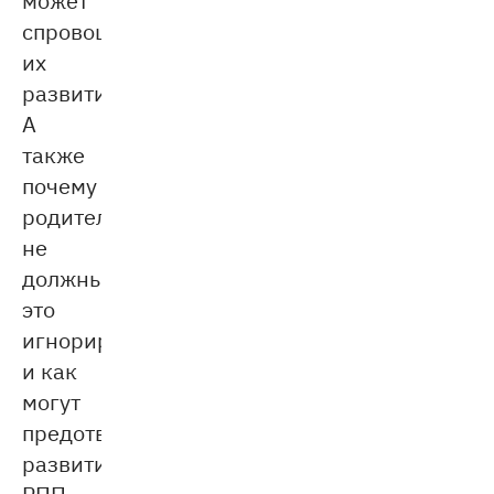
спровоцировать
их
развитие.
А
также
почему
родители
не
должны
это
игнорировать
и как
могут
предотвратить
развитие
РПП