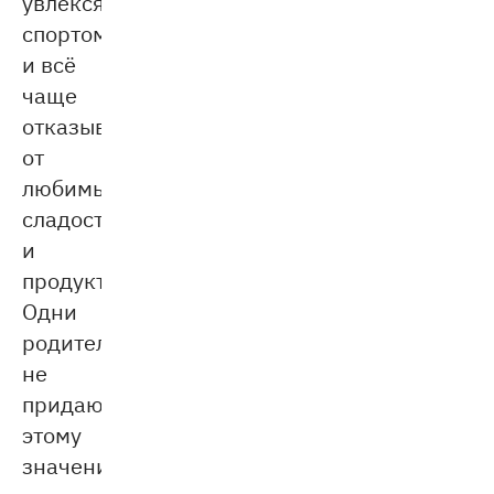
увлёкся
спортом
и всё
чаще
отказывается
от
любимых
сладостей
и
продуктов.
Одни
родители
не
придают
этому
значения,