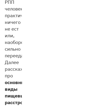
РПП
человек
практически
ничего
не ест
или,
наоборот,
сильно
переедает.
Далее
расскажем
про
основные
виды
пищевых
расстройств