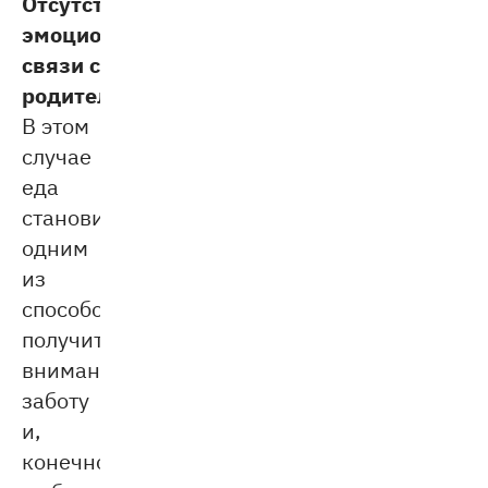
Отсутствие
эмоциональной
связи с
родителями.
В этом
случае
еда
становится
одним
из
способов
получить
внимание,
заботу
и,
конечно,