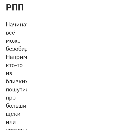
РПП
Начинаться
всё
может
безобидно.
Например,
кто-то
из
близких
пошутил
про
большие
щёки
или
упомянул