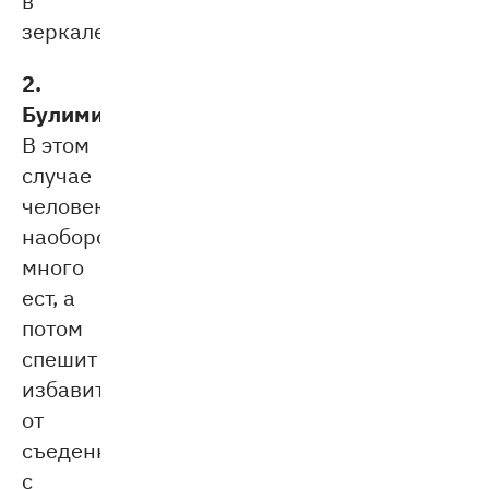
зеркале.
2.
Булимия.
В этом
случае
человек,
наоборот,
много
ест, а
потом
спешит
избавиться
от
съеденного
с