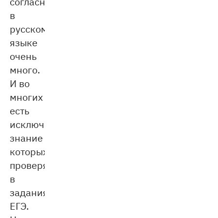
согласными
в
русском
языке
очень
много.
И во
многих
есть
исключения,
знание
которых
проверяется
в
заданиях
ЕГЭ.