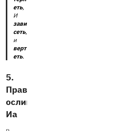
еть
,
И
зави
сеть
,
и
верт
еть
.
5.
Правило
ослика
Иа
В