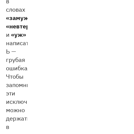
в
словах
«замуж»
,
«невтерпёж»
«уж»
и
написать
Ь —
грубая
ошибка.
Чтобы
запомнить
эти
исключения,
можно
держать
в