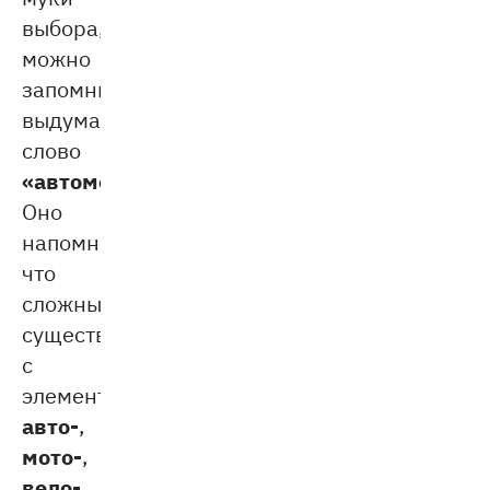
выбора,
можно
запомнить
выдуманное
слово
«автомотовелофототелерадиомонтёр»
.
Оно
напомнит,
что
сложные
существительные
с
элементами
авто-
,
мото-
,
вело-
,