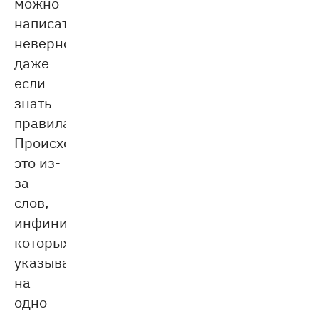
можно
написать
неверно,
даже
если
знать
правила.
Происходит
это из-
за
слов,
инфинитивы
которых
указывают
на
одно