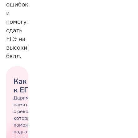
ошибок
и
помогут
сдать
ЕГЭ на
высокий
балл.
Как подготовиться
к ЕГЭ за год
Дарим
памятку
с рекомендациями,
которая
поможет
подготовиться