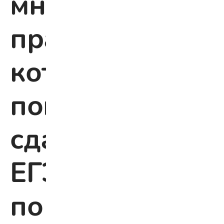
мнемонических
правил,
которые
помогут
сдать
ЕГЭ
по