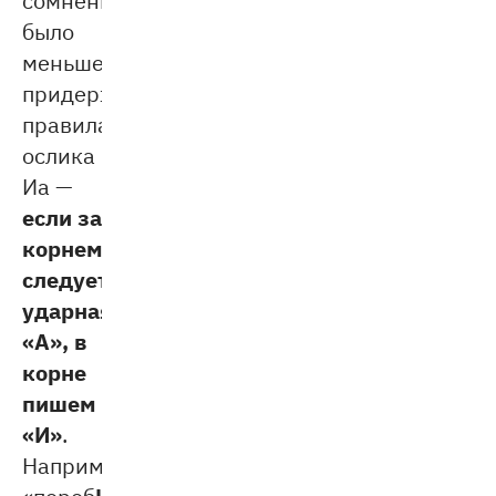
было
меньше,
придерживайтесь
правила
ослика
Иа —
если за
корнем
следует
ударная
«А», в
корне
пишем
«И»
.
Например,
И
А
«переб
р
ть»,