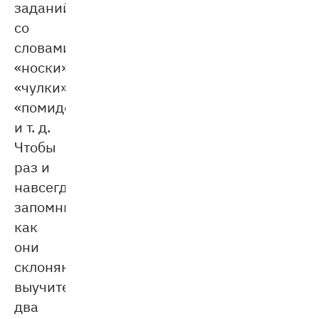
заданий
со
словами
«носки»,
«чулки»,
«помидоры»
и т. д.
Чтобы
раз и
навсегда
запомнить,
как
они
склоняются,
выучите
два