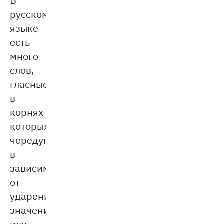
русском
языке
есть
много
слов,
гласные
в
корнях
которых
чередуются
в
зависимости
от
ударения,
значения
или