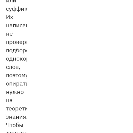
суффикса.
Их
написание
не
проверить
подбором
однокоренных
слов,
поэтому
опираться
нужно
на
теоретические
знания.
Чтобы
сомнений