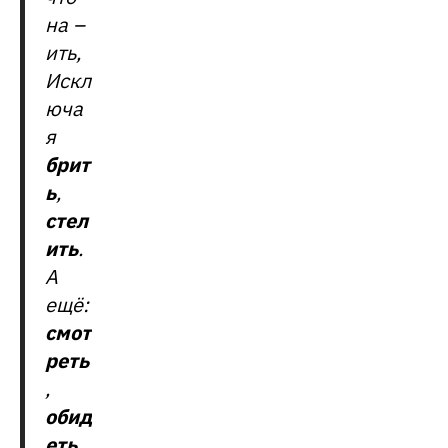
на –
ить,
Искл
юча
я
брит
ь
,
стел
ить
.
А
ещё:
смот
реть
,
обид
еть
,