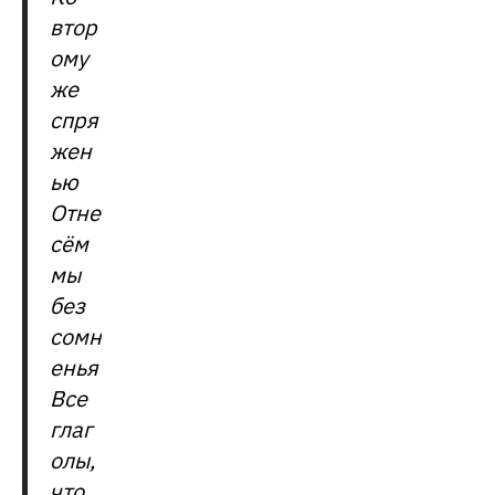
втор
ому
же
спря
жен
ью
Отне
сём
мы
без
сомн
енья
Все
глаг
олы,
что