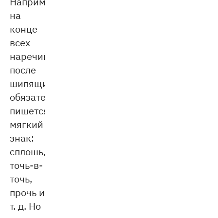
Например,
на
конце
всех
наречий
после
шипящих
обязательно
пишется
мягкий
знак:
сплошь,
точь-в-
точь,
прочь и
т. д. Но