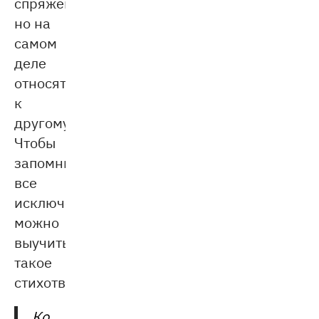
спряжение,
но на
самом
деле
относятся
к
другому.
Чтобы
запомнить
все
исключения,
можно
выучить
такое
стихотворение:
Ко