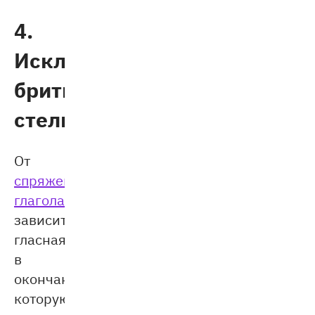
4.
Исключая
брить,
стелить
От
спряжения
глагола
зависит
гласная
в
окончании,
которую