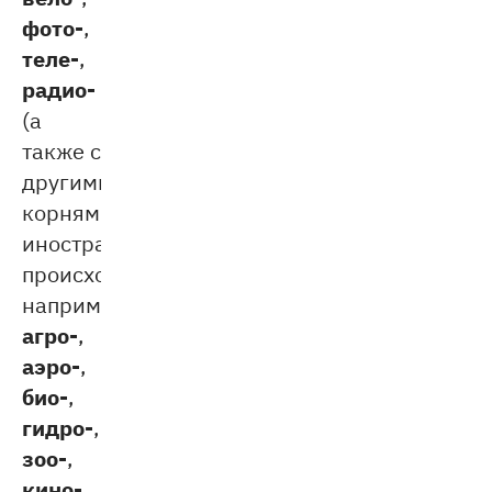
фото-
,
теле-
,
радио-
(а
также с
другими
корнями
иностранного
происхождения,
например,
агро-
,
аэро-
,
био-
,
гидро-
,
зоо-
,
кино-
,