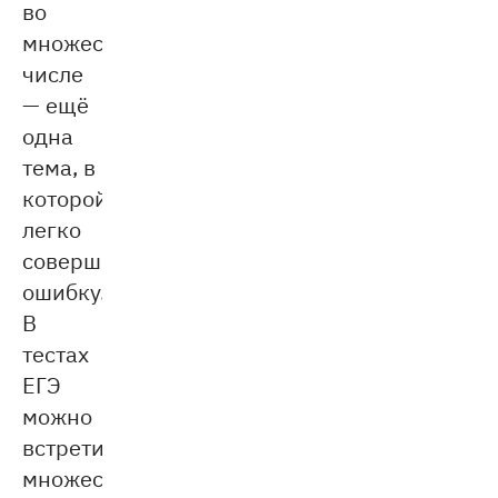
во
множественном
числе
— ещё
одна
тема, в
которой
легко
совершить
ошибку.
В
тестах
ЕГЭ
можно
встретить
множество