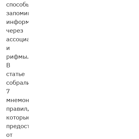
способы
запоминания
информации
через
ассоциации
и
рифмы.
В
статье
собрали
7
мнемонических
правил,
которые
предостерегут
от