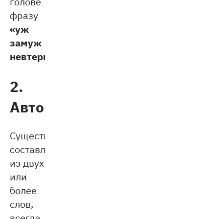
голове
фразу
«уж
замуж
невтерпёж»
.
2.
Автомотовелофототелеради
Существительные,
составленные
из двух
или
более
слов,
всегда