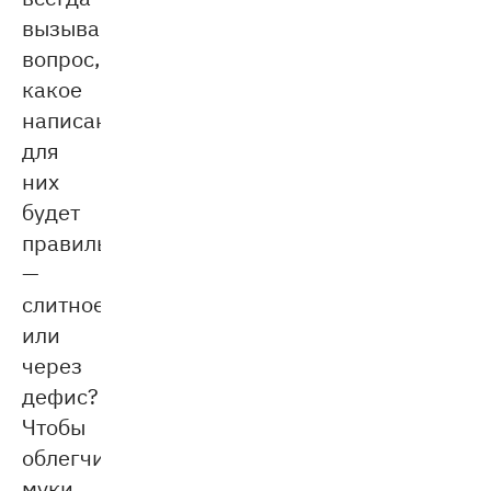
вызывают
вопрос,
какое
написание
для
них
будет
правильным
—
слитное
или
через
дефис?
Чтобы
облегчить
муки