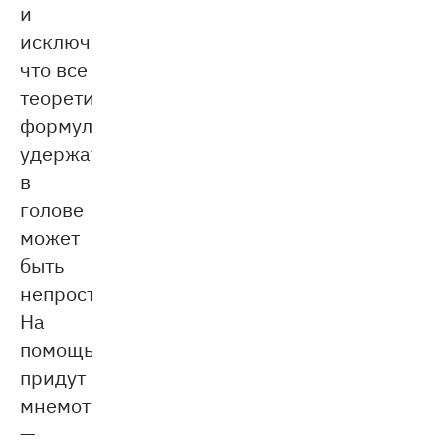
и
исключений,
что все
теоретические
формулировки
удержать
в
голове
может
быть
непросто.
На
помощь
придут
мнемотехники
—