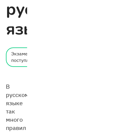
русскому
языку
Время
Экзамены и
чтения:
поступление
4 мин.
В
русском
языке
так
много
правил