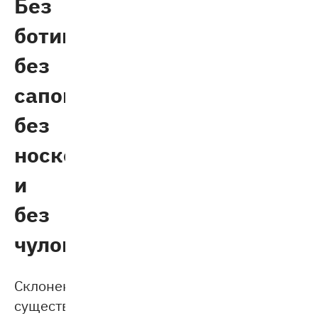
Без
ботинок,
без
сапог,
без
носков
и
без
чулок
Склонение
существительных