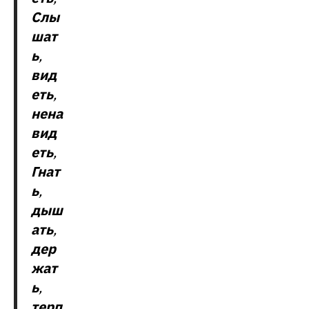
Слы
шат
ь
,
вид
еть
,
нена
вид
еть
,
Гнат
ь
,
дыш
ать
,
дер
жат
ь
,
терп