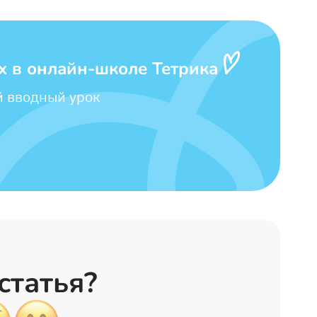
х в онлайн-школе Тетрика
й вводный урок
статья?