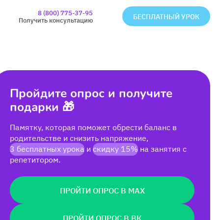
8 (800) 775-37-95
БЕСПЛАТНЫЙ УРОК
Получить консультацию
Пройдите опрос и получите
подарки 🎁
Памятку, которая поможет обрести баланс в
родительстве и снизить напряжение,
3 бесплатных урока
и
скидку 15%
на занятия с
репетитором.
ПРОЙТИ ОПРОС В MAX
ПРОЙТИ ОПРОС В ВК